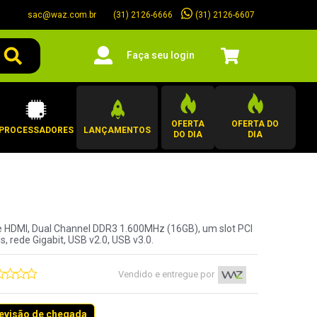
sac@waz.com.br
(31) 2126-6607
(31) 2126-6666
Faça seu login
OFERTA
OFERTA DO
PROCESSADORES
LANÇAMENTOS
DO DIA
DIA
I e HDMI, Dual Channel DDR3 1.600MHz (16GB), um slot PCI
, rede Gigabit, USB v2.0, USB v3.0.
Vendido e entregue por
revisão de chegada