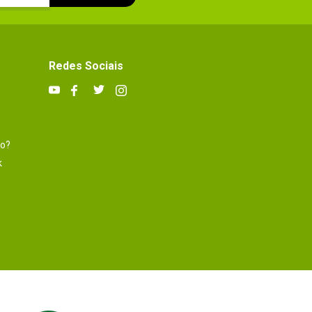
Redes Sociais
to?
k