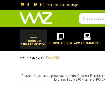
fanáticos por tecnologia
O que você procura?
TERMOS MAIS 
1
º
gabinete
TODOS OS
COMPUTADORES
ARMAZENAMENTO
DEPARTAMENTOS
2
º
keychron
3
º
ssd
Hardware
Placa Mãe
4
º
teclado
5
º
openbox
Placa mãe para um processador Intel Celeron, Pentium, C
6
º
mouse
Express 16x (v3.0) + um slot PCI E
7
º
jonsbo
8
º
controle
9
º
noctua