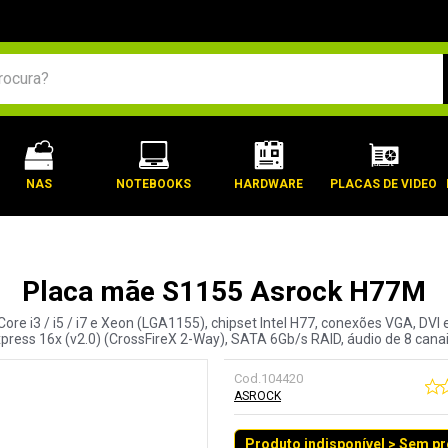
BUSCADOS
NAS
NOTEBOOKS
HARDWARE
PLACAS DE VIDEO
Placa mãe S1155 Asrock H77M
ore i3 / i5 / i7 e Xeon (LGA1155), chipset Intel H77, conexões VGA, DV
xpress 16x (v2.0) (CrossFireX 2-Way), SATA 6Gb/s RAID, áudio de 8 canais
Cod.
104420
ASROCK
Produto indisponível > Sem p