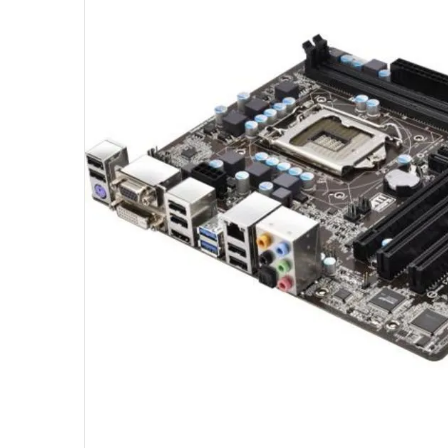
10
º
fractal