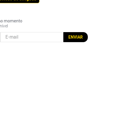
l no momento
nível
ENVIAR