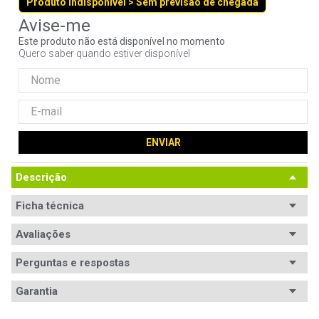
Produto indisponível > Sem previsão de chegada
9
º
controle
10
º
hd
Este produto não está disponível no momento
Quero saber quando estiver disponível
ENVIAR
Descrição
Ficha técnica
Processador
Avaliações
Intel Core i5
Modelo
Core i5-4200M
Perguntas e respostas
processador
Avaliações
Garantia
Memória RAM
4GB DDR3
Tem esse produto? Seja o primeiro a avaliá-lo!