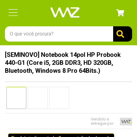
O que você procura?
TERMOS MAIS BUSCADOS
[SEMINOVO] Notebook 14pol HP Probook
1
º
gabinete
440-G1 (Core i5, 2GB DDR3, HD 320GB,
2
º
keychron
Bluetooth, Windows 8 Pro 64Bits.)
3
º
teclado
4
º
ssd
5
º
openbox
6
º
mouse
Vendido e
7
º
jonsbo
entregue por
8
º
fractal