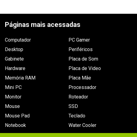
Garantia
3 meses de garantia
Vídeo (GPU)
Intel HD Graphics 4600
ESCREVER AVALIAÇÃO
Armazenamento
HD 320GB
Páginas mais acessadas
Tamanho da tela
14pol
Resolução da
1.366 x 768
Computador
PC Gamer
tela
Desktop
Periféricos
Drive óptico
CD/DVD-RW
Gabinete
Placa de Som
Conexões
Áudio 3.5mm P2, HDMI, RJ-45 10/100/1000, USB 
Hardware
Placa de Video
v2.0, USB v3.0
Memória RAM
Placa Mãe
Sistema
Windows 8 Professional
Mini PC
Processador
Operacional
Monitor
Roteador
Segmento
Doméstico
Mouse
SSD
Outros recursos
Não especificado.
Mouse Pad
Teclado
Bateria
Tipo: Li-Ion.
Notebook
Water Cooler
Outras
Nenhuma.