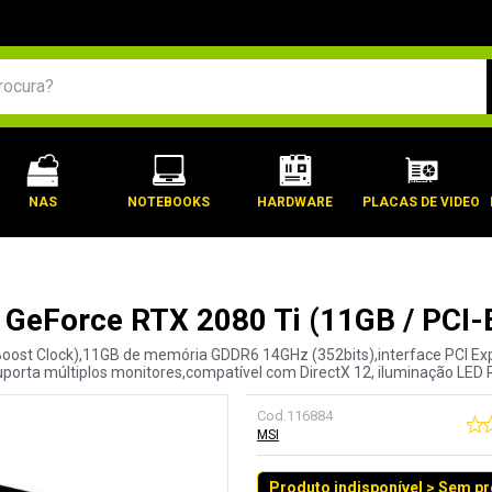
BUSCADOS
NAS
NOTEBOOKS
HARDWARE
PLACAS DE VIDEO
A GeForce RTX 2080 Ti (11GB / PCI
oost Clock),11GB de memória GDDR6 14GHz (352bits),interface PCI Exp
uporta múltiplos monitores,compatível com DirectX 12, iluminação LED 
Cod.
116884
MSI
Produto indisponível > Sem p