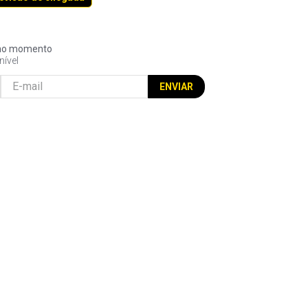
l no momento
nível
ENVIAR