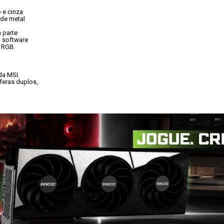
e cinza

de metal

parte

 software

 RGB.
da MSI. 
eras duplos,
