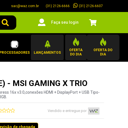
sac@waz.com.br
(31) 2126-6607
(31) 2126-6666
Faça seu login
OFERTA
OFERTA DO
PROCESSADORES
LANÇAMENTOS
DO DIA
DIA
-E) - MSI GAMING X TRIO
ress 16x v3.0,conexões HDMI + DisplayPort + USB Tipo-
RGB.
Vendido e entregue por
revisão de chegada