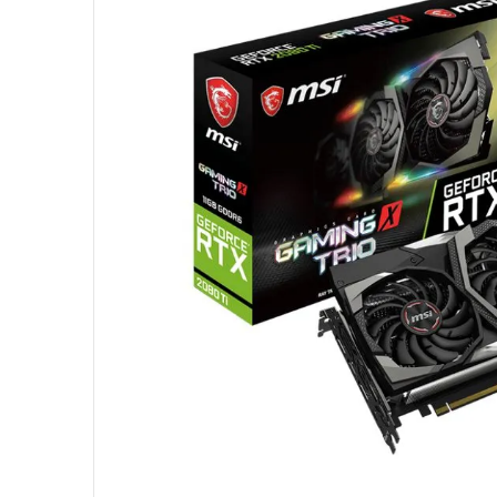
10
º
hd