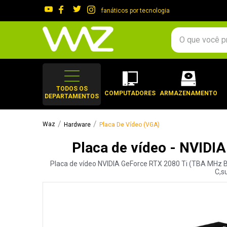
fanáticos por tecnologia
O que você procura?
TERMOS MAIS 
1
º
gabinete
TODOS OS
COMPUTADORES
ARMAZENAMENTO
DEPARTAMENTOS
2
º
keychron
3
º
teclado
Hardware
Placa De Vídeo (VGA)
4
º
ssd
Placa de vídeo - NVIDI
5
º
openbox
Placa de vídeo NVIDIA GeForce RTX 2080 Ti (TBA MHz B
6
º
mouse
C,s
7
º
jonsbo
8
º
fractal
9
º
controle