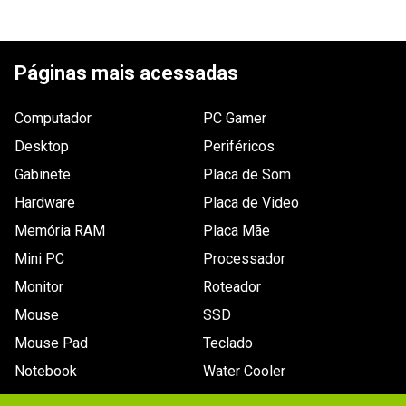
Garantia
12 meses de garantia
Frequência
3.000MHz
ESCREVER AVALIAÇÃO
Características
Dissipador, Intel XMP
Páginas mais acessadas
Voltagem
1.35V
Computador
PC Gamer
Latência
16-20-20-38
Desktop
Periféricos
Dimensões
Não especificada
Gabinete
Placa de Som
Hardware
Outras
Placa de Video
Iluminação LED RGB personalizável
informações
Memória RAM
Placa Mãe
Conteúdo da
2x Módulos de memória
Mini PC
Processador
embalagem
Monitor
Roteador
Mouse
SSD
Mouse Pad
Teclado
Notebook
Water Cooler