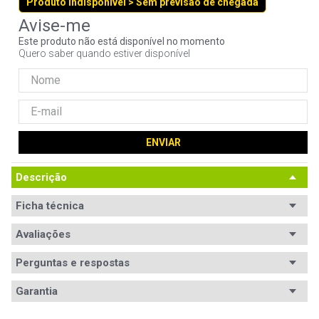
Produto indisponível > Sem previsão de chegada
9
º
fractal
10
º
ventoinha
Este produto não está disponível no momento
Quero saber quando estiver disponível
ENVIAR
Descrição
Ficha técnica
Segmento
Avaliações
Desktop
Padrão
DDR4
Perguntas e respostas
Avaliações
Capacidade
16GB
Garantia
Tem esse produto? Seja o primeiro a avaliá-lo!
Módulos
2