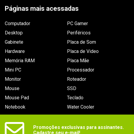
Dimensões
Não especificadas
Páginas mais acessadas
Outras
Gênero: First Peson Shoter
informações
Computador
PC Gamer
Desktop
Periféricos
Gabinete
Placa de Som
Hardware
Placa de Video
Memória RAM
Placa Mãe
Mini PC
Processador
Monitor
Roteador
Mouse
SSD
Mouse Pad
Teclado
Notebook
Water Cooler
Promoções exclusivas para assinantes.

Cadastre seu e-mail!