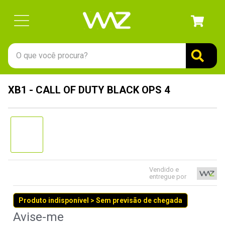
O que você procura?
TERMOS MAIS BUSCADOS
XB1 - CALL OF DUTY BLACK OPS 4
1
º
gabinete
2
º
keychron
3
º
teclado
4
º
ssd
5
º
openbox
Vendido e
entregue por
6
º
mouse
Produto indisponível > Sem previsão de chegada
7
º
jonsbo
8
º
fractal