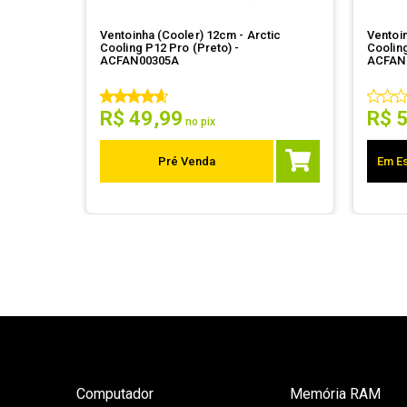
Ventoinha (Cooler) 12cm - Arctic
Ventoin
Cooling P12 Pro (Preto) -
Coolin
ACFAN00305A
ACFAN
R$
49
,
99
R$
no pix
Pré Venda
Em Es
Computador
Memória RAM