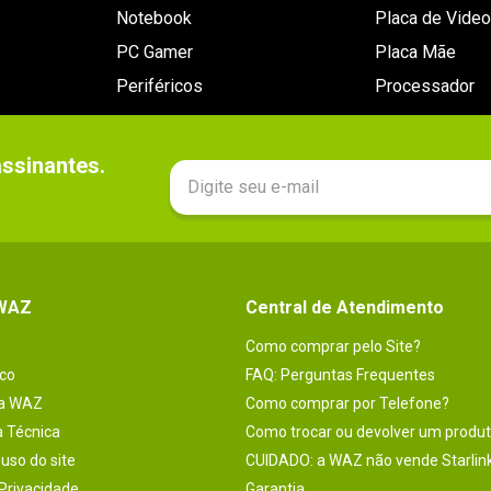
Notebook
Placa de Video
PC Gamer
Placa Mãe
Periféricos
Processador
sinantes.

 WAZ
Central de Atendimento
Como comprar pelo Site?
co
FAQ: Perguntas Frequentes
na WAZ
Como comprar por Telefone?
a Técnica
Como trocar ou devolver um produ
uso do site
CUIDADO: a WAZ não vende Starlin
 Privacidade
Garantia