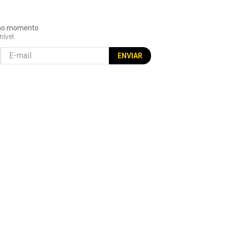
l no momento
nível
ENVIAR