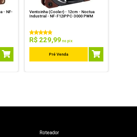
Ventoinha (Cooler) - 12cm - Noctua
Ventoinha
Industrial - NF-F12iPPC-3000 PWM
Industri
R$
229
,
99
R$
2
no pix
Pré Venda
Em Esto
Corra!
Roteador