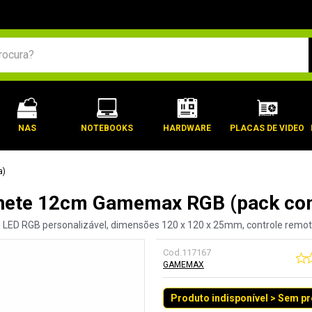
BUSCADOS
NAS
NOTEBOOKS
HARDWARE
PLACAS DE VIDEO
a)
inete 12cm Gamemax RGB (pack com
o LED RGB personalizável, dimensões 120 x 120 x 25mm, controle remoto
Cod.
117167
GAMEMAX
Produto indisponível > Sem p