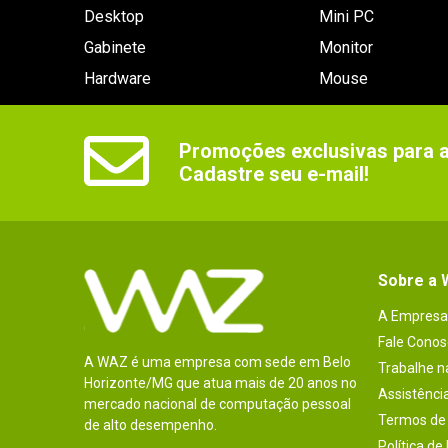
Desktop
Mini PC
Gabinete
Monitor
Hardware
Mouse
Promoções exclusivas para as
Cadastre seu e-mail!
Sobre a
A Empresa
Fale Conos
A WAZ é uma empresa com sede em Belo
Trabalhe 
Horizonte/MG que atua mais de 20 anos no
Assistênci
mercado nacional de computação pessoal
Termos de 
de alto desempenho.
Política de