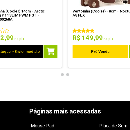
ha (Cooler) 14cm - Arctic
Ventoinha (Cooler) - 8cm - Noctua - NF-
g P14 SLIM PWM PST -
A8 FLX
00268A
52
,
99
R$
149
,
99
no pix
no pix
toque > Envio Imediato
Pré Venda
Páginas mais acessadas
Mouse Pad
Placa de Som