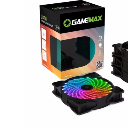
10
º
jonsbo