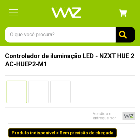
O que você procura?
TERMOS MAIS BUSCADOS
Controlador de iluminação LED - NZXT HUE 2
1
º
gabinete
AC-HUEP2-M1
2
º
keychron
3
º
ssd
4
º
teclado
5
º
openbox
6
º
mouse
Vendido e
entregue por
7
º
jonsbo
Produto indisponível > Sem previsão de chegada
8
º
controle