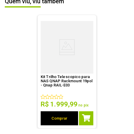
Quem viu, viu também
Informações
A garantia deste produto é exercida com a WAZ 
ESCREVER AVALIAÇÃO
durante toda a sua vigência, que está especificada 
de Garantia
em meses na nota fiscal. Contato 
garantia@waz.com.br ou (31) 2126-6610 (Telefone ou 
Whatsapp) ou 0800-200-3090. Saiba mais em 
www.waz.com.br/garantia
.
Kit Trilho Telescopico para
NAS QNAP Rackmount 19pol
- Qnap RAIL-E03
R$
1
.
999
,
99
no pix
Comprar