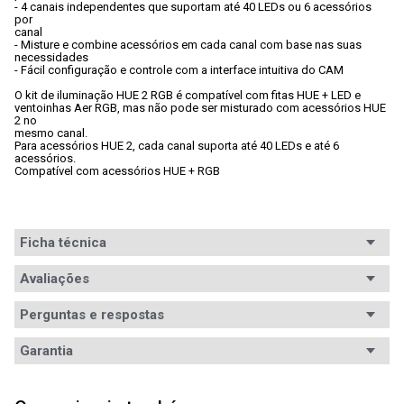
- 4 canais independentes que suportam até 40 LEDs ou 6 acessórios 
por

canal
- Misture e combine acessórios em cada canal com base nas suas

necessidades
- Fácil configuração e controle com a interface intuitiva do CAM
O kit de iluminação HUE 2 RGB é compatível com fitas HUE + LED e

ventoinhas Aer RGB, mas não pode ser misturado com acessórios HUE 
2 no

mesmo canal. 
Para acessórios HUE 2, cada canal suporta até 40 LEDs e até 6

acessórios.
Compatível com acessórios HUE + RGB
Ficha técnica
Avaliações
Perguntas e respostas
Avaliações
Garantia
Tem esse produto? Seja o primeiro a avaliá-lo!
Garantia
12 meses de garantia