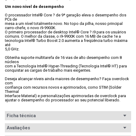
Um novo nível de desempenho
O processador Intel® Core ? de 9ª geração eleva o desempenho dos 
PCs de

mesa a um nível totalmente novo. No topo da pilha, nosso principal

carro-chefe, o novo i9-9900K. 
O primeiro processador de desktop Intel® Core ? i9 para os usuários

comuns. O melhor da classe, o i9-9900K com 16 MB de cache 1e a

tecnologia Intel® Turbo Boost 2.0 aumenta a freqüência turbo máxima 
até

5,0 GHz. 
Obtenha suporte multitarefa de 16 vias de alto desempenho com 8 
núcleos

com a Tecnologia Intel® Hyper-Threading (Tecnologia Intel® HT) para

conquistar as cargas de trabalho mais exigentes. 
Deseja alcançar níveis ainda maiores de desempenho? Faça overclock 
com

confiança com recursos novos e aprimorados, como STIM (Solder 
Thermal

Interface Material) e personalizações aprimoradas de overclock para

ajustar o desempenho do processador ao seu potencial liberado.
Ficha técnica
Série
Avaliações
Intel Core i7