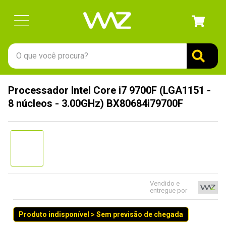
O que você procura?
TERMOS MAIS BUSCADOS
Processador Intel Core i7 9700F (LGA1151 -
1
º
gabinete
8 núcleos - 3.00GHz) BX80684i79700F
2
º
keychron
3
º
teclado
4
º
ssd
5
º
openbox
6
º
mouse
Vendido e
entregue por
7
º
fractal
Produto indisponível > Sem previsão de chegada
8
º
controle