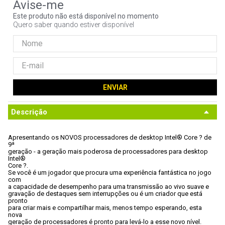
9
º
hd
Este produto não está disponível no momento
Quero saber quando estiver disponível
10
º
jonsbo
ENVIAR
Descrição
Apresentando os NOVOS processadores de desktop Intel® Core ? de 
9ª

geração - a geração mais poderosa de processadores para desktop 
Intel®

Core ?. 
Se você é um jogador que procura uma experiência fantástica no jogo 
com

a capacidade de desempenho para uma transmissão ao vivo suave e

gravação de destaques sem interrupções ou é um criador que está 
pronto

para criar mais e compartilhar mais, menos tempo esperando, esta 
nova

geração de processadores é pronto para levá-lo a esse novo nível.