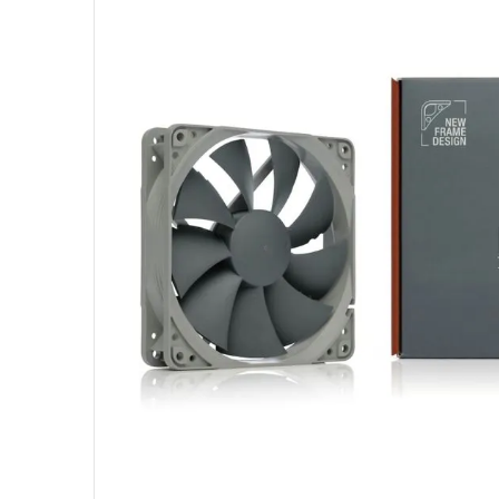
10
º
hd