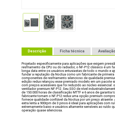
Descrição
Ficha técnica
Avaliação
Projetado especificamente para aplicações que exigem pressã
resfriamento da CPU ou do radiador, o NF-P12 clássico é um fav
longa data entre os usuários entusiastas de todo o mundo e aj
fundar a reputação da Noctua como um fabricante de primeira l
componentes de resfriamento silencioso de qualidade premium
edição redux relançou esse premiado modelo em um pacote sim
com preços acessíveis que foi reduzido ao núcleo essencial: o
ventilador premium NF-P12. Seu SSO de nível industrialrolament
de 150.000 horas de classificação MTTF e 6 anos de garantia to
fabricante tornam o NF-P12 redux uma opção premium compro
fornece qualidade confiável da Noctua por um preço atraente. 
extra lenta a 900rpm de 3 pinos é ideal para aplicações com ruí
extremamente baixo e usuários altamente sensíveis ao ruído q
operação quase silenciosa.