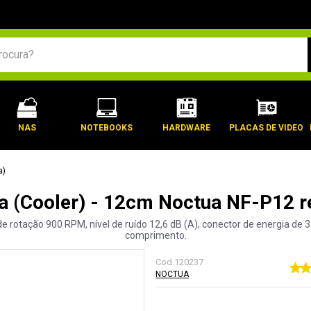
BUSCADOS
NAS
NOTEBOOKS
HARDWARE
PLACAS DE VIDEO
a)
a (Cooler) - 12cm Noctua NF-P12 
rotação 900 RPM, nível de ruído 12,6 dB (A), conector de energia de 3
comprimento.
Cod.
120237
NOCTUA