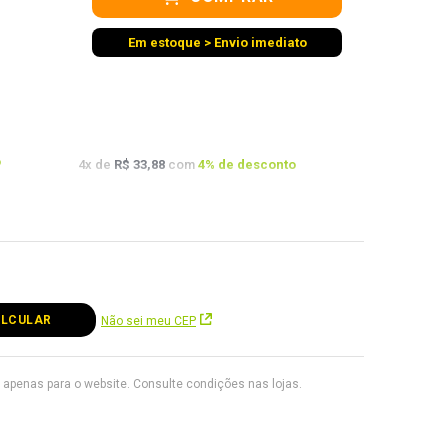
Em estoque > Envio imediato
o
4
x de
R$ 33,88
com
4
% de desconto
o
Não sei meu CEP
apenas para o website. Consulte condições nas lojas.