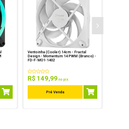
l
Ventoinha (Cooler) 14cm - Fractal
Ventoinha
M
Design - Momentum 14 PWM (Branco) -
80x80x32
FD-F-MO1-1402
R$
149
,
99
R$
4
no pix
Pré Venda
Em Esto
Corra!