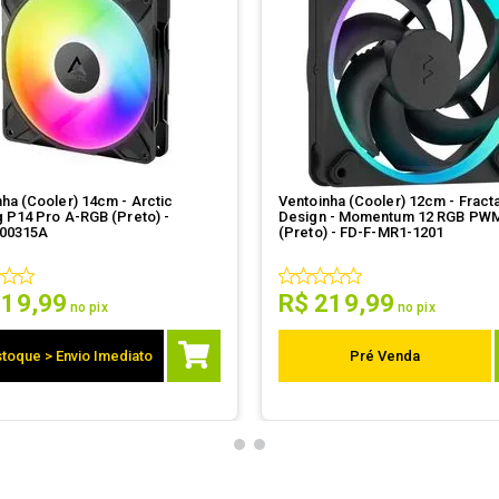
ha (Cooler) 14cm - Arctic
Ventoinha (Cooler) 12cm - Fracta
g P14 Pro A-RGB (Preto) -
Design - Momentum 12 RGB PW
00315A
(Preto) - FD-F-MR1-1201
119
,
99
R$
219
,
99
no pix
no pix
toque > Envio Imediato
Pré Venda