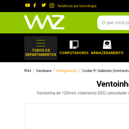
fanáticos por tecnologia
O que você procura?
TERMOS MAIS 
1
º
gabinete
TODOS OS
COMPUTADORES
ARMAZENAMENTO
DEPARTAMENTOS
2
º
keychron
3
º
teclado
Hardware
Refrigeração
Cooler P/ Gabinete (Ventoinh
4
º
ssd
Ventoinh
5
º
openbox
Ventoinha de 120mm, rolamento SSO, velocidade de 
6
º
mouse
7
º
jonsbo
8
º
fractal
9
º
controle