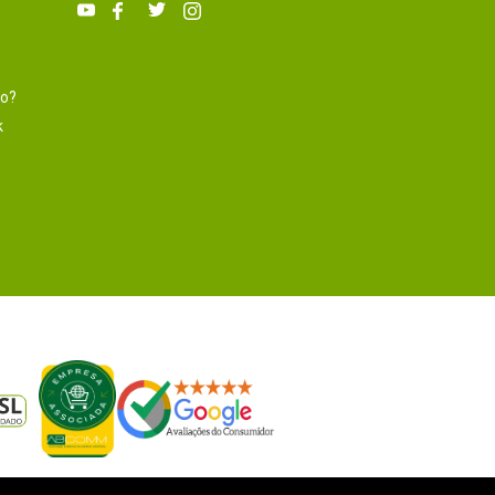
to?
k