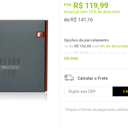
R$
119
,
99
POR:
no pix já com 15% de desconto
R$
141
,
16
OU
Opções de parcelamento
1
x de
R$ 132,69
com
6
% de descont
2
x de
R$ 67,05
com
5
% de desconto
Ver mais
3
x de
R$ 44,93
com
4.5
% de descont
Preços e formas de pagamento válidos 