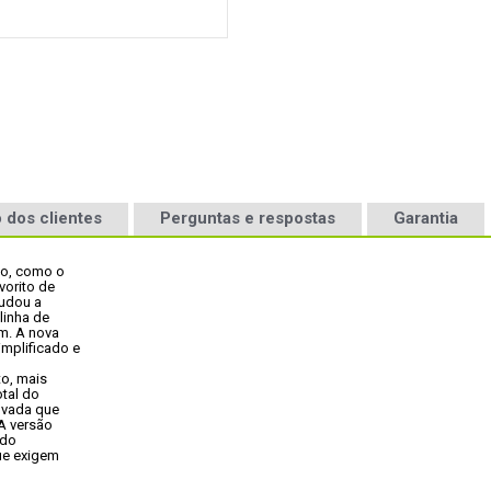
 dos clientes
Perguntas e respostas
Garantia
o, como o

orito de

udou a

inha de

. A nova

plificado e



o, mais

tal do

vada que

A versão

do

ue exigem
