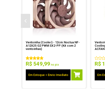
Ventoinha (Cooler) - 12cm Noctua NF-
Ventoin
A12X25 G2 PWM SX2-PP (Kit com 2
Coolin
ventoinhas)
ACFAN
R$
549
,
99
R$
no pix
Em Estoque > Envio Imediato
Em Es