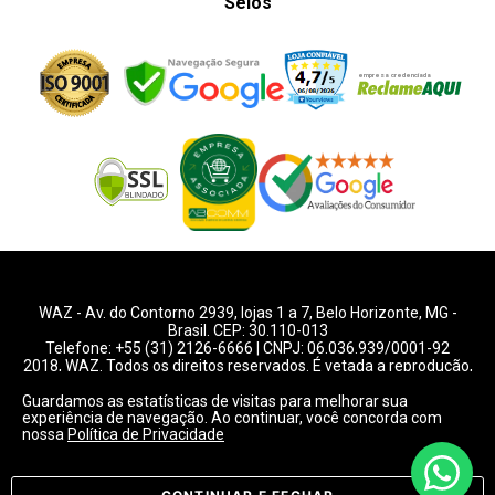
Selos
WAZ -
Av. do Contorno 2939
, lojas 1 a 7,
Belo Horizonte
,
MG
-
Brasil. CEP: 30.110-013
Telefone:
+55 (31) 2126-6666
| CNPJ: 06.036.939/0001-92
2018, WAZ. Todos os direitos reservados. É vetada a reprodução,
total ou parcial deste website.
Guardamos as estatísticas de visitas para melhorar sua
experiência de navegação. Ao continuar, você concorda com
Preços e condições de pagamentos válidos exclusivamente
nossa
Política de Privacidade
para compras pelo website.
Consulte condições na loja.