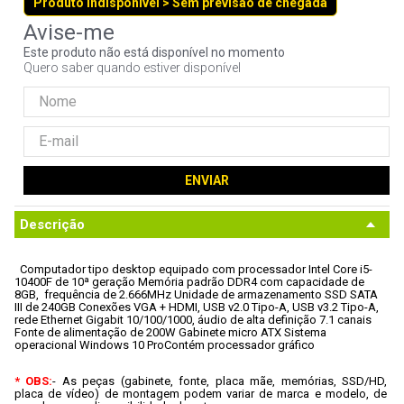
Produto indisponível > Sem previsão de chegada
9
º
noctua
10
º
fractal
Este produto não está disponível no momento
Quero saber quando estiver disponível
ENVIAR
Descrição
 Computador tipo desktop equipado com processador Intel Core i5-
10400F de 10ª geração
 Memória padrão DDR4 com capacidade de 
8GB,  frequência de 2.666MHz
 Unidade de armazenamento SSD SATA 
III de 240GB
 Conexões VGA + HDMI, USB v2.0 Tipo-A, USB v3.2 Tipo-A, 
rede Ethernet Gigabit 10/100/1000, áudio de alta definição 7.1 canais
Fonte de alimentação de 200W
 Gabinete micro ATX
 Sistema 
operacional Windows 10 Pro
Contém processador gráfico
* OBS:
- As peças (gabinete, fonte, placa mãe, memórias, SSD/HD, 
placa de vídeo) de montagem podem variar de marca e modelo, de 