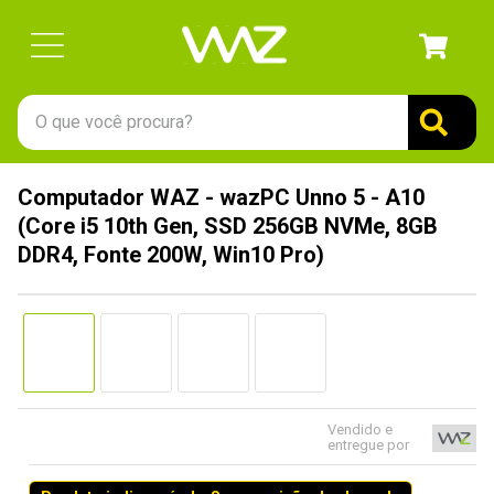
O que você procura?
TERMOS MAIS BUSCADOS
Computador WAZ - wazPC Unno 5 - A10
1
º
gabinete
(Core i5 10th Gen, SSD 256GB NVMe, 8GB
2
º
keychron
DDR4, Fonte 200W, Win10 Pro)
3
º
ssd
4
º
teclado
5
º
openbox
6
º
mouse
Vendido e
7
º
jonsbo
entregue por
8
º
controle