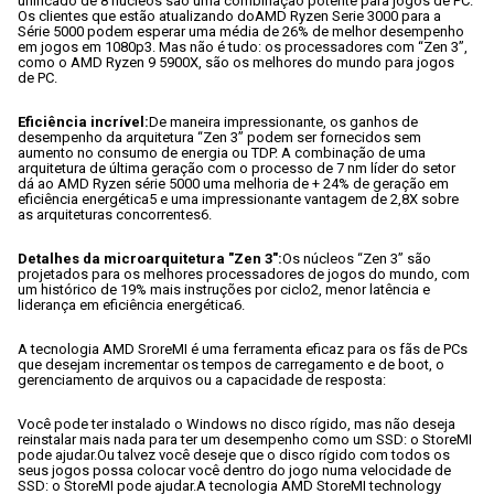
unificado de 8 núcleos são uma combinação potente para jogos de PC. 
Os clientes que estão atualizando doAMD Ryzen Serie 3000 para a 
Série 5000 podem esperar uma média de 26% de melhor desempenho 
em jogos em 1080p3. Mas não é tudo: os processadores com “Zen 3”, 
como o AMD Ryzen 9 5900X, são os melhores do mundo para jogos 
de PC.
Eficiência incrível:
De maneira impressionante, os ganhos de 
desempenho da arquitetura “Zen 3” podem ser fornecidos sem 
aumento no consumo de energia ou TDP. A combinação de uma 
arquitetura de última geração com o processo de 7 nm líder do setor 
dá ao AMD Ryzen série 5000 uma melhoria de + 24% de geração em 
eficiência energética5 e uma impressionante vantagem de 2,8X sobre 
as arquiteturas concorrentes6.
Detalhes da microarquitetura "Zen 3":
Os núcleos “Zen 3” são 
projetados para os melhores processadores de jogos do mundo, com 
um histórico de 19% mais instruções por ciclo2, menor latência e 
liderança em eficiência energética6.
A tecnologia AMD SroreMI é uma ferramenta eficaz para os fãs de PCs 
que desejam incrementar os tempos de carregamento e de boot, o 
gerenciamento de arquivos ou a capacidade de resposta:
Você pode ter instalado o Windows no disco rígido, mas não deseja 
reinstalar mais nada para ter um desempenho como um SSD: o StoreMI 
pode ajudar.
Ou talvez você deseje que o disco rígido com todos os 
seus jogos possa colocar você dentro do jogo numa velocidade de 
SSD: o StoreMI pode ajudar.
A tecnologia AMD StoreMI technology 