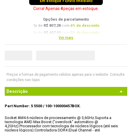
Em estoque > Envio imediato
9
º
controle
Corra! Apenas
4
peças
em estoque.
10
º
hd
Opções de parcelamento
1
x de
R$ 807,28
com
6
% de desconto
2
x de
R$ 407,93
com
5
% de desconto
Ver mais
3
x de
R$ 273,39
com
4.5
% de desconto
4
x de
R$ 206,11
com
4
% de desconto
Preços e formas de pagamento válidos apenas para o website. Consulte
condições nas lojas.
Descrição
Part Number: 5 5500 / 100-100000457BOX.
Socket AM4.
6 núcleos de processamento @ 3,6GHz.
Suporta a 
tecnologia AMD Max Boost ("overclock" automático @ 
4,2GHz).
Processador com tecnologia de núcleos lógicos (até seis 
núcleos lógicos).
Controladora DDR4 (Dual Channel - até 