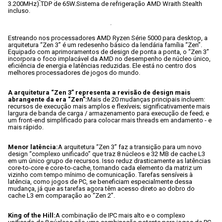
3.200MHz).
TDP de 65W.
Sistema de refrigeração AMD Wraith Stealth 
incluso.
Estreando nos processadores AMD Ryzen Série 5000 para desktop, a 
arquitetura “Zen 3” é um redesenho básico da lendária família “Zen”. 
Equipado com aprimoramentos de design de ponta a ponta, o “Zen 3” 
incorpora o foco implacável da AMD no desempenho de núcleo único, 
eficiência de energia e latências reduzidas. Ele está no centro dos 
melhores processadores de jogos do mundo.
A arquitetura “Zen 3” representa a revisão de design mais 
abrangente da era “Zen”:
Mais de 20 mudanças principais incluem: 
recursos de execução mais amplos e flexíveis; significativamente mais 
largura de banda de carga / armazenamento para execução de feed; e 
um front-end simplificado para colocar mais threads em andamento - e 
mais rápido.
Menor latência:
A arquitetura “Zen 3” faz a transição para um novo 
design “complexo unificado” que traz 8 núcleos e 32 MB de cache L3 
em um único grupo de recursos. Isso reduz drasticamente as latências 
core-to-core e core-to-cache, tornando cada elemento da matriz um 
vizinho com tempo mínimo de comunicação. Tarefas sensíveis à 
latência, como jogos de PC, se beneficiam especialmente dessa 
mudança, já que as tarefas agora têm acesso direto ao dobro do 
cache L3 em comparação ao “Zen 2”.
King of the Hill:
A combinação de IPC mais alto e o complexo 