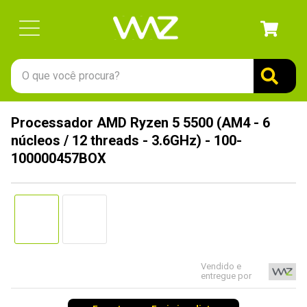
O que você procura?
TERMOS MAIS BUSCADOS
Processador AMD Ryzen 5 5500 (AM4 - 6
1
º
gabinete
núcleos / 12 threads - 3.6GHz) - 100-
2
º
keychron
100000457BOX
3
º
teclado
4
º
ssd
5
º
openbox
6
º
mouse
Vendido e
7
º
jonsbo
entregue por
8
º
fractal