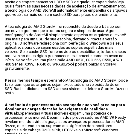
aceita os emparelhamentos HDD e SSD de qualquer capacidade
Seja 
quais forem as suas necessidades de aceleração de armazenamento, 
a tecnologia do AMD StoreMI automaticamente emparelha os arquivos 
que você usa mais com um cache SSD para picos de rendimento.
A tecnologia do AMD StoreMI foi reconstituída desde o básico com 
um novo algoritmo que a tornou segura e simples de usar. Agora, a 
configuração do StoreMI simplesmente espelha os arquivos que você 
usa mais para um SSD de sua escolha, deixando intacta a versão 
original. O software redireciona com perfeição o Windows e os seus 
aplicativos para que sejam usadas as cópias espelhadas mais 
velozes. Se o cache SSD for removido ou desabilitado, todos os seus 
arquivos no disco rígido permanecem exatamente como estavam no 
início. Se você tiver uma placa-mãe AMD X570, PRO 565, B550, A520, 
400 Series, X399, TRX40 ou WRX80,você poderá baixar o StoreMI 
gratuitamente.
Perca menos tempo esperando:
A tecnologia do AMD StoreMI pode 
fazer com que os arquivos sejam executados na velocidade de um 
SSD. Basta adicionar um SSD ao seu sistema e deixar o StoreMI fazer o 
resto.
A potência de processamento avançada que você precisa para 
dominar as cargas de trabalho exigentes da realidade 
virtual:
Experiências virtuais incríveis exigem uma potência de 
processamento incrível. Determinados processadores AMD VR Ready 
revelam mundos virtuais graças aos avançados processadores AMD 
Ryzen, que atendem ou superam as exigências dos monitores 
especiais de cabeça Oculus Rift, HTC Vive ou Microsoft Windows 