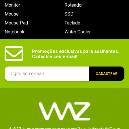
Monitor
Roteador
Dimensões
8 x 2,43cm.
Mouse
SSD
Outras
Durabilidade: 1.200TBW.
informações
Mouse Pad
Teclado
Notebook
Water Cooler
Promoções exclusivas para assinantes.

Cadastre seu e-mail!
CADASTRAR