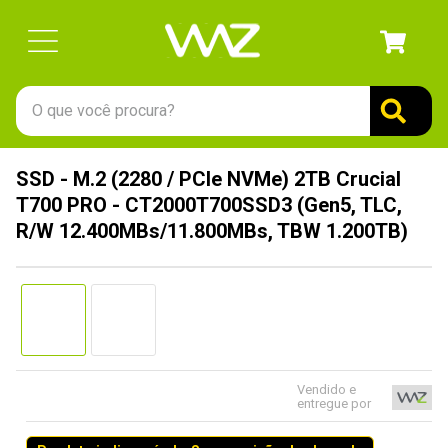
O que você procura?
TERMOS MAIS BUSCADOS
SSD - M.2 (2280 / PCIe NVMe) 2TB Crucial
1
º
gabinete
T700 PRO - CT2000T700SSD3 (Gen5, TLC,
2
º
keychron
R/W 12.400MBs/11.800MBs, TBW 1.200TB)
3
º
ssd
4
º
teclado
5
º
openbox
6
º
mouse
Vendido e
7
º
jonsbo
entregue por
8
º
controle