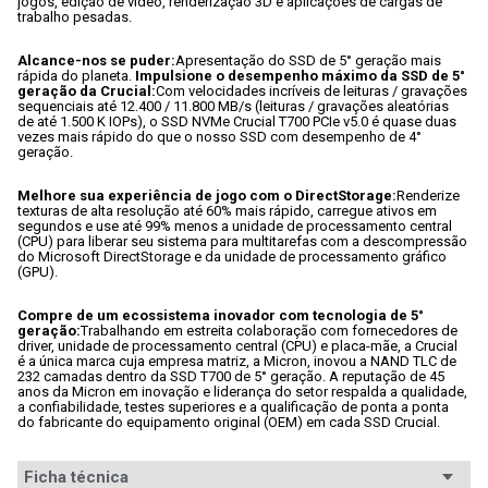
jogos, edição de vídeo, renderização 3D e aplicações de cargas de 
trabalho pesadas.
Alcance-nos se puder:
Apresentação do SSD de 5° geração mais 
rápida do planeta.
Impulsione o desempenho máximo da SSD de 5° 
geração da Crucial:
Com velocidades incríveis de leituras / gravações 
sequenciais até 12.400 / 11.800 MB/s (leituras / gravações aleatórias 
de até 1.500 K IOPs), o SSD NVMe Crucial T700 PCIe v5.0 é quase duas 
vezes mais rápido do que o nosso SSD com desempenho de 4° 
geração.
Melhore sua experiência de jogo com o DirectStorage:
Renderize 
texturas de alta resolução até 60% mais rápido, carregue ativos em 
segundos e use até 99% menos a unidade de processamento central 
(CPU) para liberar seu sistema para multitarefas com a descompressão 
do Microsoft DirectStorage e da unidade de processamento gráfico 
(GPU).
Compre de um ecossistema inovador com tecnologia de 5° 
geração:
Trabalhando em estreita colaboração com fornecedores de 
driver, unidade de processamento central (CPU) e placa-mãe, a Crucial 
é a única marca cuja empresa matriz, a Micron, inovou a NAND TLC de 
232 camadas dentro da SSD T700 de 5° geração. A reputação de 45 
anos da Micron em inovação e liderança do setor respalda a qualidade, 
a confiabilidade, testes superiores e a qualificação de ponta a ponta 
do fabricante do equipamento original (OEM) em cada SSD Crucial.
Ficha técnica