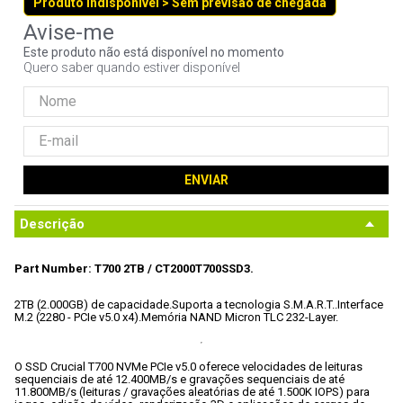
Produto indisponível > Sem previsão de chegada
9
º
noctua
10
º
fractal
Este produto não está disponível no momento
Quero saber quando estiver disponível
ENVIAR
Descrição
Part Number: T700 2TB / CT2000T700SSD3.
2TB (2.000GB) de capacidade.
Suporta a tecnologia S.M.A.R.T..
Interface 
M.2 (2280 - PCIe v5.0 x4).
Memória NAND Micron TLC 232-Layer.
O SSD Crucial T700 NVMe PCIe v5.0 oferece velocidades de leituras 
sequenciais de até 12.400MB/s e gravações sequenciais de até 
11.800MB/s (leituras / gravações aleatórias de até 1.500K IOPS) para 