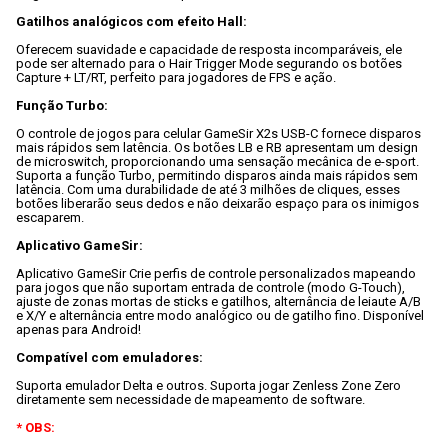
Gatilhos analógicos com efeito Hall:
Oferecem suavidade e capacidade de resposta incomparáveis, ele 
pode ser alternado para o Hair Trigger Mode segurando os botões 
Capture + LT/RT, perfeito para jogadores de FPS e ação.

Função Turbo:
O controle de jogos para celular GameSir X2s USB-C fornece disparos 
mais rápidos sem latência. Os botões LB e RB apresentam um design 
de microswitch, proporcionando uma sensação mecânica de e-sport. 
Suporta a função Turbo, permitindo disparos ainda mais rápidos sem 
latência. Com uma durabilidade de até 3 milhões de cliques, esses 
botões liberarão seus dedos e não deixarão espaço para os inimigos 
escaparem.

Aplicativo GameSir:
Aplicativo GameSir Crie perfis de controle personalizados mapeando 
para jogos que não suportam entrada de controle (modo G-Touch), 
ajuste de zonas mortas de sticks e gatilhos, alternância de leiaute A/B 
e X/Y e alternância entre modo analógico ou de gatilho fino. Disponível 
apenas para Android!

Compatível com emuladores:
Suporta emulador Delta e outros. Suporta jogar Zenless Zone Zero 
diretamente sem necessidade de mapeamento de software.

* OBS: