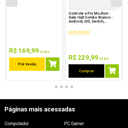
Pedais
Não aplicável
Controle s/Fio MoJhon -
Gale Hall Combo Branco -
Compatibilidade
- Apple iOS;

Android, iOS, Switch,
- Google Android.
Windows (Branco) - BIGBIG
WON
Dimensões
Não especificada.
Outras
Nenhuma.
informações
R$
169
,
99
no pix
R$
229
,
99
no pix
Pré Venda
Comprar
Páginas mais acessadas
Computador
PC Gamer