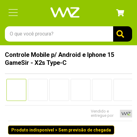
O que você procura?
TERMOS MAIS BUSCADOS
Controle Mobile p/ Android e Iphone 15
1
º
gabinete
GameSir - X2s Type-C
2
º
keychron
3
º
ssd
4
º
teclado
5
º
openbox
6
º
mouse
Vendido e
entregue por
7
º
jonsbo
Produto indisponível > Sem previsão de chegada
8
º
controle