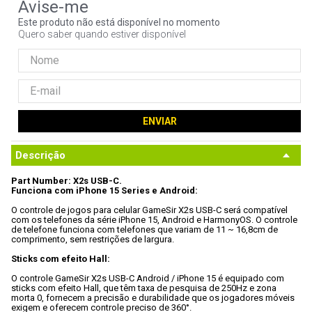
9
º
noctua
Este produto não está disponível no momento
Quero saber quando estiver disponível
10
º
fractal
ENVIAR
Descrição
Part Number: X2s USB-C.
Funciona com iPhone 15 Series e Android:
O controle de jogos para celular GameSir X2s USB-C será compatível 
com os telefones da série iPhone 15, Android e HarmonyOS. O controle 
de telefone funciona com telefones que variam de 11 ~ 16,8cm de 
comprimento, sem restrições de largura.

Sticks com efeito Hall:
O controle GameSir X2s USB-C Android / iPhone 15 é equipado com 
sticks com efeito Hall, que têm taxa de pesquisa de 250Hz e zona 
morta 0, fornecem a precisão e durabilidade que os jogadores móveis 
exigem e oferecem controle preciso de 360°.
