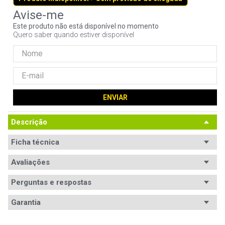
9
º
controle
Este produto não está disponível no momento
10
º
hd
Quero saber quando estiver disponível
ENVIAR
Descrição
Ficha técnica
Avaliações
Perguntas e respostas
Avaliações
Garantia
Tem esse produto? Seja o primeiro a avaliá-lo!