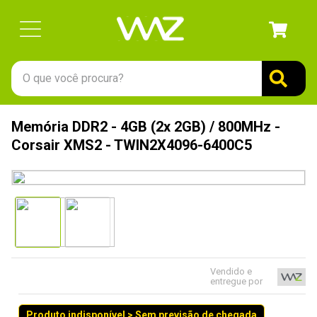
O que você procura?
TERMOS MAIS BUSCADOS
Memória DDR2 - 4GB (2x 2GB) / 800MHz -
1
º
gabinete
Corsair XMS2 - TWIN2X4096-6400C5
2
º
keychron
3
º
teclado
4
º
ssd
5
º
openbox
6
º
mouse
Vendido e
entregue por
7
º
jonsbo
8
º
fractal
Produto indisponível > Sem previsão de chegada