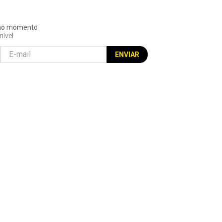
l no momento
nível
ENVIAR