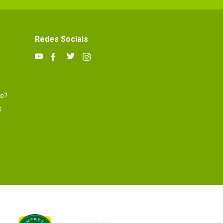
Redes Sociais
to?
k