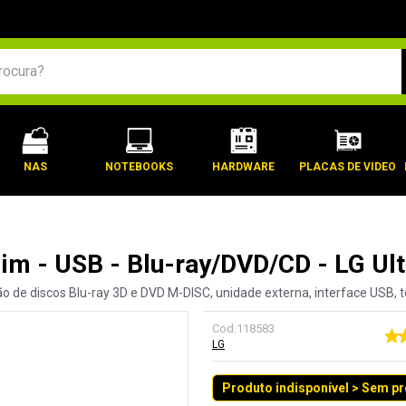
BUSCADOS
NAS
NOTEBOOKS
HARDWARE
PLACAS DE VIDEO
lim - USB - Blu-ray/DVD/CD - LG Ul
ão de discos Blu-ray 3D e DVD M-DISC, unidade externa, interface USB, te
Cod.
118583
LG
Produto indisponível > Sem p