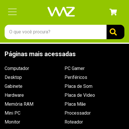
O que você procura?
TERMOS MAIS BUSCADOS
Páginas mais acessadas
1
º
gabinete
2
º
keychron
Computador
PC Gamer
3
º
ssd
Desktop
Periféricos
4
º
teclado
Gabinete
Placa de Som
Hardware
5
º
openbox
Placa de Video
Memória RAM
Placa Mãe
6
º
mouse
Mini PC
Processador
7
º
jonsbo
Monitor
Roteador
8
º
controle