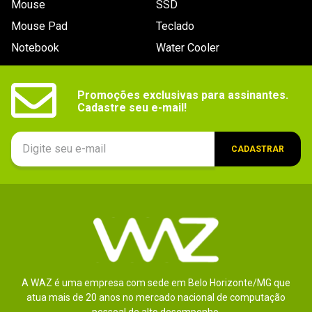
Mouse
SSD
9
º
noctua
Mouse Pad
Teclado
10
º
fractal
Notebook
Water Cooler
Promoções exclusivas para assinantes.

Cadastre seu e-mail!
CADASTRAR
A WAZ é uma empresa com sede em Belo Horizonte/MG que
atua mais de 20 anos no mercado nacional de computação