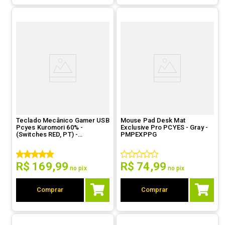
Teclado Mecânico Gamer USB
Mouse Pad Desk Mat
Pcyes Kuromori 60% -
Exclusive Pro PCYES - Gray -
(Switches RED, PT) -
PMPEXPPG
PTKM60RD
R$
169
,
99
R$
74
,
99
no pix
no pix
Comprar
Comprar