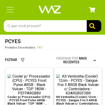
O que você procura?
TERMOS MAIS BUSCADOS
PCYES
1
º
gabinete
Produtos Encontrados:
195
2
º
keychron
ORDENAR POR
MAIS
FILTRAR
3
º
ssd
RECENTES
4
º
teclado
5
º
openbox
6
º
mouse
7
º
jonsbo
Cooler p/ Processador (CPU)
Kit Ventoinha (Cooler) 12cm -
- PCYES Frost Pulse ARGB -
PCYES - Sangue Frio 3 ARGB
8
º
controle
Black Vulcan - TDP 180W -
Black Vulcan c/ Controladora -