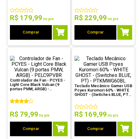
PEFPARGBBV
K3ARGBSF3BR
9
º
noctua
R$
179
,
99
R$
229
,
99
10
º
fractal
no pix
no pix
Comprar
Comprar
Controlador de Fan - PCYES -
Light Core Black Vulcan (9
Teclado Mecânico Gamer USB
portas PMW, ARGB) -
Pcyes Kuromori 60% - WHITE
PELC9PVBR
GHOST - (Switches BLUE, PT) -
PTKMWG60BL
R$
79
,
99
R$
169
,
99
no pix
no pix
Comprar
Comprar