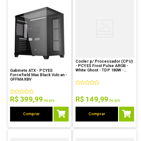
Cooler p/ Processador (CPU)
- PCYES Frost Pulse ARGB -
White Ghost - TDP 180W -
Gabinete ATX - PCYES
PEFPARGBWG
Forcefield Max Black Vulcan -
GFFMAXBV
R$
399
,
99
R$
149
,
99
no pix
no pix
Comprar
Comprar