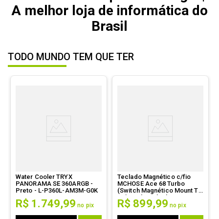
A melhor loja de informática do
Brasil
TODO MUNDO TEM QUE TER
Water Cooler TRYX
Teclado Magnético c/fio
PANORAMA SE 360ARGB -
MCHOSE Ace 68 Turbo
Preto - L-P360L-AM3M-G0K
(Switch Magnético Mount Tai
GT) - Cyber Black - MC-
R$
1
.
749
,
99
R$
899
,
99
Ace68Turbo-5
no pix
no pix