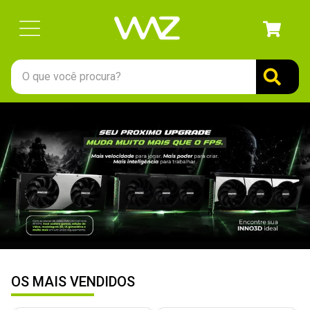
O que você procura?
TERMOS MAIS BUSCADOS
1
º
gabinete
2
º
keychron
3
º
teclado
4
º
ssd
5
º
openbox
6
º
mouse
7
º
jonsbo
OS MAIS VENDIDOS
8
º
fractal