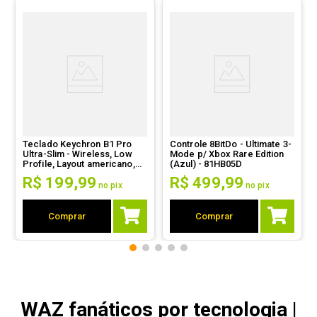
9
º
controle
10
º
hd
Teclado Keychron B1 Pro
Controle 8BitDo - Ultimate 3-
Ultra-Slim - Wireless, Low
Mode p/ Xbox Rare Edition
Profile, Layout americano,
(Azul) - 81HB05D
Preto - B1P-K1
R$
199
,
99
R$
499
,
99
no pix
no pix
Comprar
Comprar
WAZ fanáticos por tecnologia |