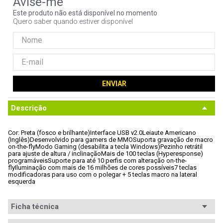
9
º
controle
Este produto não está disponível no momento
Quero saber quando estiver disponível
10
º
hd
ENVIAR
Descrição
Cor: Preta (fosco e brilhante)
Interface USB v2.0
Leiaute Americano 
(Inglês)
Desenvolvido para gamers de MMO
Suporta gravação de macro 
on-the-fly
Modo Gaming (desabilita a tecla Windows)
Pezinho retrátil 
para ajuste de altura / inclinação
Mais de 100 teclas (Hyperesponse) 
programáveis
Suporte para até 10 perfis com alteração on-the-
fly
Iluminação com mais de 16 milhões de cores possíveis
7 teclas 
modificadoras para uso com o polegar + 5 teclas macro na lateral 
esquerda
Ficha técnica