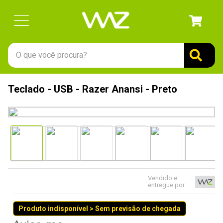
O que você procura?
TERMOS MAIS BUSCADOS
Teclado - USB - Razer Anansi - Preto
1
º
gabinete
2
º
keychron
3
º
teclado
4
º
ssd
5
º
openbox
Vendido e
6
º
mouse
entregue por
7
º
jonsbo
Produto indisponível > Sem previsão de chegada
8
º
fractal