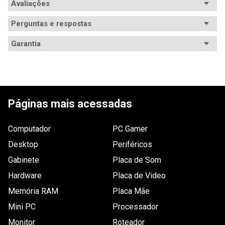
Avaliações
Perguntas e respostas
Avaliações
Garantia
5
estrelas
0
4
estrelas
2
4.00
3
estrelas
0
2
estrelas
0
2
avaliações
Páginas mais acessadas
1
estrela
0
Computador
PC Gamer
Desktop
Periféricos
Gabinete
Placa de Som
Ordernar por:
Mais antigos primeiro
Hardware
Placa de Video
Memória RAM
Placa Mãe
Mini PC
Processador
Enviado há
14 anos
Monitor
Roteador