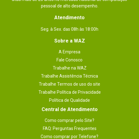
Enviado há
12 anos
pessoal de alto desempenho.
Teclado muito bom para jogos como
Atendimento
MMO/ RPGs/RTS entre outros. Todas
Seg. à Sex. das 08h às 18:00h
teclas podem ser editadas para uso
Sobre a WAZ
macros, facilitando a experiência em
games.
A Empresa
Fale Conosco
Por
:
Visitante
Trabalhe na WAZ
Trabalhe Assistência Técnica
Essa avaliação foi útil?
0
0
Trabalhe Termos de uso do site
Trabalhe Política de Privacidade
Política de Qualidade
1 - 2
de
2
Central de Atendimento
Como comprar pelo Site?
ESCREVER AVALIAÇÃO
FAQ: Perguntas Frequentes
Como comprar por Telefone?