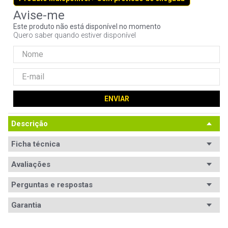
9
º
fractal
Este produto não está disponível no momento
10
º
ventoinha
Quero saber quando estiver disponível
ENVIAR
Descrição
Ficha técnica
Avaliações
Perguntas e respostas
Avaliações
Garantia
Tem esse produto? Seja o primeiro a avaliá-lo!