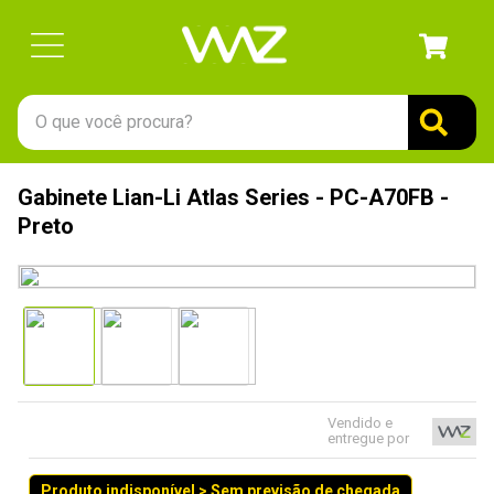
O que você procura?
TERMOS MAIS BUSCADOS
Gabinete Lian-Li Atlas Series - PC-A70FB -
1
º
gabinete
Preto
2
º
keychron
3
º
teclado
4
º
ssd
5
º
openbox
6
º
jonsbo
Vendido e
entregue por
7
º
mouse
8
º
controle
Produto indisponível > Sem previsão de chegada