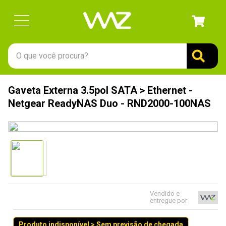
O que você procura?
TERMOS MAIS BUSCADOS
Gaveta Externa 3.5pol SATA > Ethernet -
1
º
gabinete
Netgear ReadyNAS Duo - RND2000-100NAS
2
º
keychron
3
º
teclado
4
º
ssd
5
º
openbox
6
º
mouse
Vendido e
entregue por
7
º
jonsbo
8
º
fractal
Produto indisponível > Sem previsão de chegada