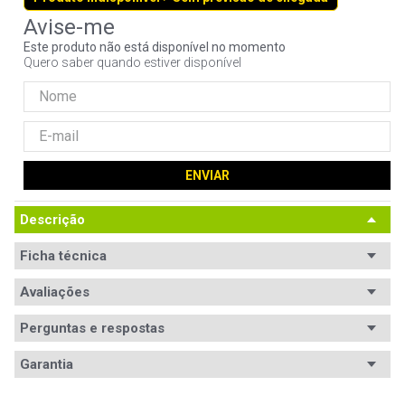
9
º
controle
Este produto não está disponível no momento
10
º
hd
Quero saber quando estiver disponível
ENVIAR
Descrição
Ficha técnica
Avaliações
Perguntas e respostas
Avaliações
Garantia
Tem esse produto? Seja o primeiro a avaliá-lo!