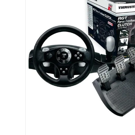
10
º
fractal