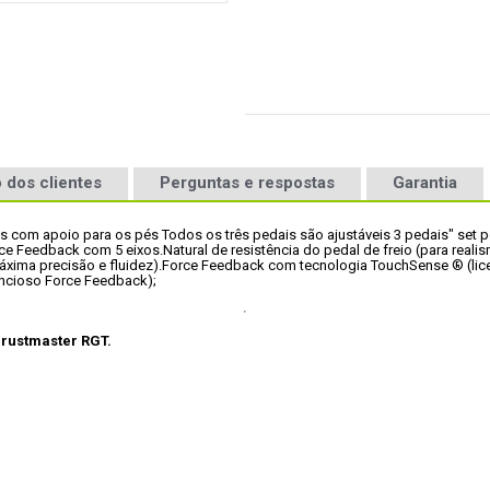
 dos clientes
Perguntas e respostas
Garantia
is com apoio para os pés 
Todos os três pedais são ajustáveis 
3 pedais" set p
rce Feedback com 5 eixos.
Natural de resistência do pedal de freio (para reali
xima precisão e fluidez).
Force Feedback com tecnologia TouchSense ® (lice
ncioso Force Feedback); 
rustmaster RGT.