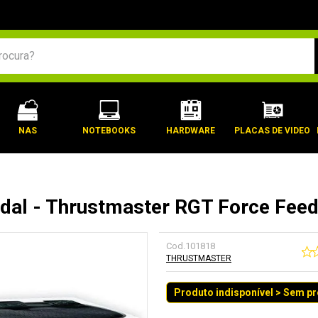
BUSCADOS
NAS
NOTEBOOKS
HARDWARE
PLACAS DE VIDEO
al - Thrustmaster RGT Force Feed
Cod.
101818
THRUSTMASTER
Produto indisponível > Sem p