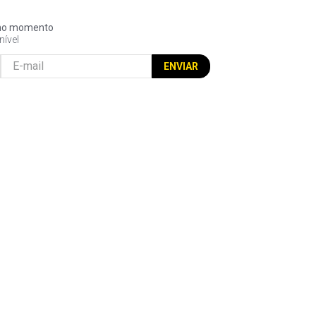
l no momento
nível
ENVIAR