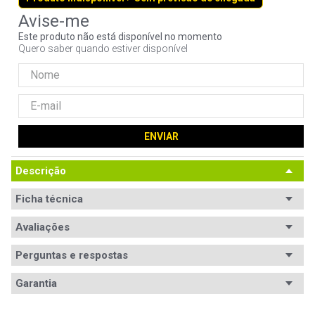
9
º
controle
Este produto não está disponível no momento
10
º
hd
Quero saber quando estiver disponível
ENVIAR
Descrição
Ficha técnica
Avaliações
Ficha
Código WAZ
Técnica
101825
Perguntas e respostas
Avaliações
Acessórios compatíveis
Garantia
Mouse, Teclado
Tem esse produto? Seja o primeiro a avaliá-lo!
Acessórios compatíveis_filtro
Mouse, Teclado