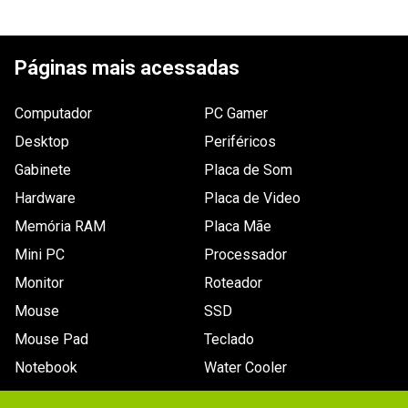
Legenda (idioma)_filtro
ESCREVER AVALIAÇÃO
Português (Brasil)
Classificação etária
Páginas mais acessadas
Classificação Indicativa: Não 
recomendado para menores de 12 anos.
Computador
Compatível com 3D_filtro
PC Gamer
Não
Desktop
Periféricos
Plataforma
PC
Gabinete
Placa de Som
Áudio (idioma)_filtro
Hardware
Placa de Video
Inglês
Memória RAM
Placa Mãe
Idade do usuário_filtro
12 anos
Mini PC
Processador
Requisitos (mínimo)
Requisitos mínimos - Requer World of 
Monitor
Roteador
Warcraft - The Wrath of the Lich King para 
jogar:
Mouse
SSD
Mouse Pad
Teclado
MAC 
Notebook
Water Cooler
- 2 GB de RAM.
- Teclado e mouse.