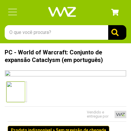
O que você procura?
TERMOS MAIS BUSCADOS
PC - World of Warcraft: Conjunto de
1
º
gabinete
expansão Cataclysm (em português)
2
º
keychron
3
º
teclado
4
º
ssd
5
º
openbox
6
º
mouse
Vendido e
entregue por
7
º
jonsbo
8
º
fractal
Produto indisponível > Sem previsão de chegada