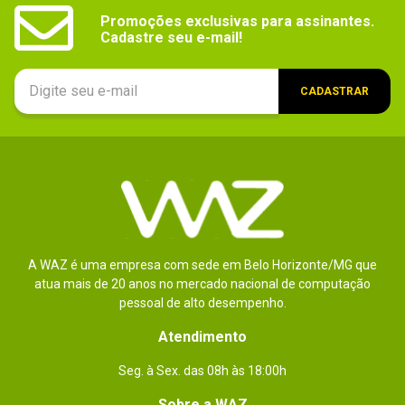
Promoções exclusivas para assinantes.

- Processador Intel®.
Cadastre seu e-mail!
- Drive de DVD-ROM de 4X.
- 25 GB de espaço disponível no HD.
CADASTRAR
- Conexão de Internet de Banda Larga.
- Mac® OS X 10.5.8, 10.6.4 ou mais recente.
PC 
- 1 GB de RAM.
- Teclado e mouse.
A WAZ é uma empresa com sede em Belo Horizonte/MG que
- Drive de DVD-ROM de 4X.
atua mais de 20 anos no mercado nacional de computação
- 25 GB de espaço disponível no HD. 
pessoal de alto desempenho.
- Conexão de Internet de Banda Larga.
Atendimento
- Intel Pentium® 4 1.3 GHZ ou AMD Athlon? 
XP 1500+.
Seg. à Sex. das 08h às 18:00h
- Placa de Vídeo NVIDIA® GeForce® FX, 
ATI Radeon? 9500 ou superior.
Sobre a WAZ