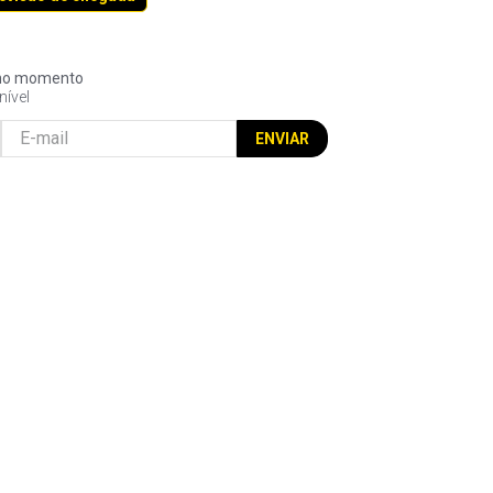
l no momento
nível
ENVIAR