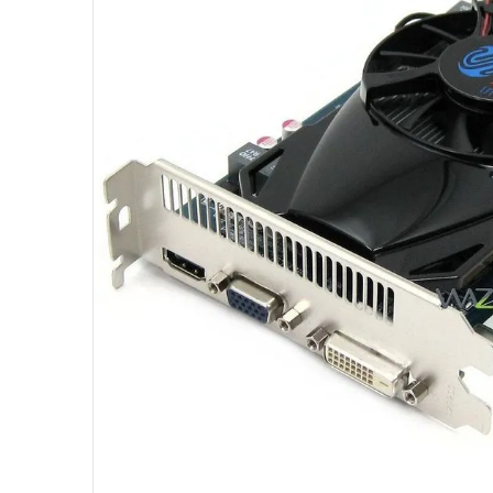
10
º
jonsbo