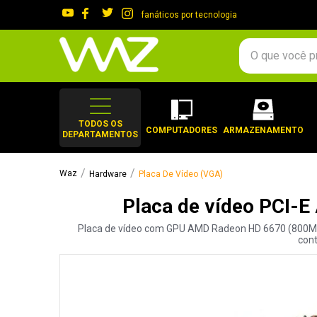
fanáticos por tecnologia
O que você procura?
TERMOS MAIS 
1
º
gabinete
TODOS OS
COMPUTADORES
ARMAZENAMENTO
DEPARTAMENTOS
2
º
keychron
3
º
teclado
Hardware
Placa De Vídeo (VGA)
4
º
ssd
Placa de vídeo PCI-
5
º
openbox
Placa de vídeo com GPU AMD Radeon HD 6670 (800MHz)
6
º
mouse
cont
7
º
fractal
8
º
controle
9
º
hd