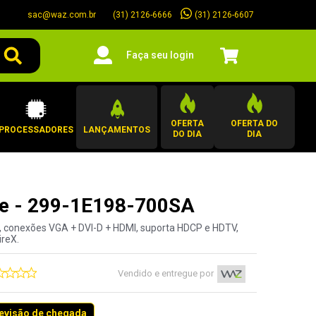
sac@waz.com.br
(31) 2126-6607
(31) 2126-6666
Faça seu login
OFERTA
OFERTA DO
PROCESSADORES
LANÇAMENTOS
DO DIA
DIA
re - 299-1E198-700SA
, conexões VGA + DVI-D + HDMI, suporta HDCP e HDTV,
ireX.
Vendido e entregue por
revisão de chegada