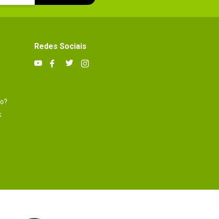
Redes Sociais
to?
k