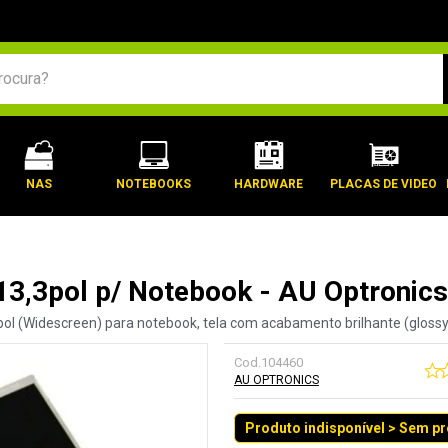
BUSCADOS
NAS
NOTEBOOKS
HARDWARE
PLACAS DE VIDEO
13,3pol p/ Notebook - AU Optroni
pol (Widescreen) para notebook, tela com acabamento brilhante (glossy)
Cod.
104460
AU OPTRONICS
Produto indisponível > Sem p