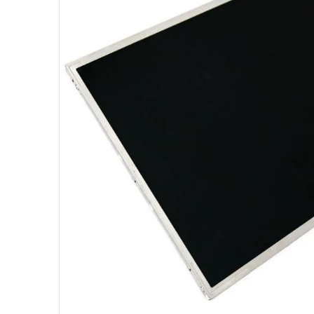
10
º
hd