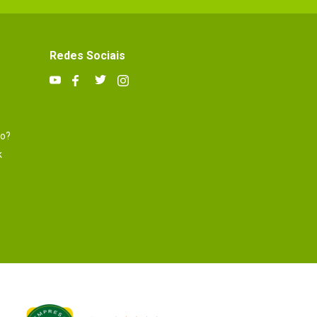
Redes Sociais
to?
k