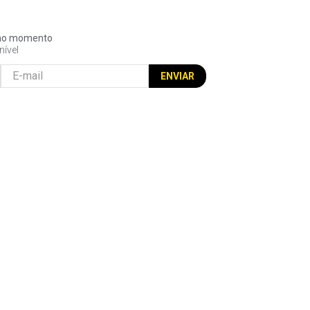
l no momento
nível
ENVIAR