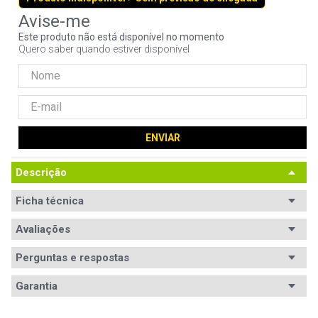
9
º
controle
Este produto não está disponível no momento
10
º
hd
Quero saber quando estiver disponível
ENVIAR
Descrição
Ficha técnica
Avaliações
Perguntas e respostas
Avaliações
Garantia
Tem esse produto? Seja o primeiro a avaliá-lo!