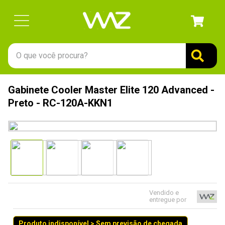
O que você procura?
TERMOS MAIS BUSCADOS
Gabinete Cooler Master Elite 120 Advanced -
1
º
gabinete
Preto - RC-120A-KKN1
2
º
keychron
3
º
teclado
4
º
ssd
5
º
openbox
6
º
mouse
Vendido e
entregue por
7
º
jonsbo
8
º
fractal
Produto indisponível > Sem previsão de chegada