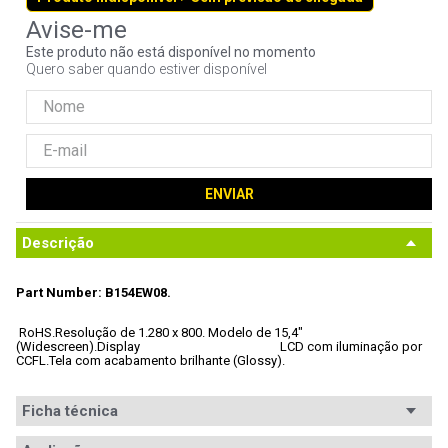
9
º
fractal
Este produto não está disponível no momento
10
º
ventoinha
Quero saber quando estiver disponível
ENVIAR
Descrição
Part Number: B154EW08.
 RoHS.
Resolução de 1.280 x 800.
 Modelo de 15,4" 
(Widescreen).
Display 						LCD com iluminação por 
CCFL.
Tela com acabamento brilhante (Glossy).
Ficha técnica