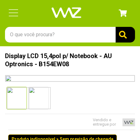
O que você procura?
TERMOS MAIS BUSCADOS
Display LCD 15,4pol p/ Notebook - AU
1
º
gabinete
Optronics - B154EW08
2
º
keychron
3
º
teclado
4
º
ssd
5
º
openbox
6
º
jonsbo
Vendido e
entregue por
7
º
mouse
8
º
controle
Produto indisponível > Sem previsão de chegada