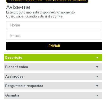
9
º
controle
Este produto não está disponível no momento
10
º
jonsbo
Quero saber quando estiver disponível
ENVIAR
Descrição
Ficha técnica
Avaliações
Perguntas e respostas
Avaliações
Garantia