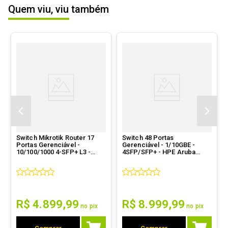
5
estrelas
1
Quem viu, viu também
4
estrelas
0
5.00
3
estrelas
0
2
estrelas
0
1
avaliação
1
estrela
0
Ordernar por:
Mais antigos primeiro
Switch Mikrotik Router 17
Switch 48 Portas
Portas Gerenciável -
Gerenciável - 1/10GBE -
Enviado há
11 anos
10/100/1000 4-SFP+ L3 -
4SFP/SFP+ - HPE Aruba
CRS320-8P-8B-4S+RM
Instant On - 1930 - JL686B
Muito bom
Por
:
Visitante
R$
4
.
899
,
99
R$
8
.
999
,
99
no pix
no pix
Essa avaliação foi útil?
0
0