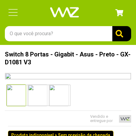
O que você procura?
TERMOS MAIS BUSCADOS
Switch 8 Portas - Gigabit - Asus - Preto - GX-
1
º
gabinete
D1081 V3
2
º
keychron
3
º
teclado
4
º
ssd
5
º
openbox
6
º
mouse
Vendido e
entregue por
7
º
fractal
8
º
hd
Produto indisponível > Sem previsão de chegada