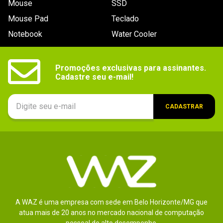
Mouse
SSD
9
º
noctua
Mouse Pad
Teclado
10
º
fractal
Notebook
Water Cooler
Promoções exclusivas para assinantes.

Cadastre seu e-mail!
CADASTRAR
A WAZ é uma empresa com sede em Belo Horizonte/MG que
atua mais de 20 anos no mercado nacional de computação