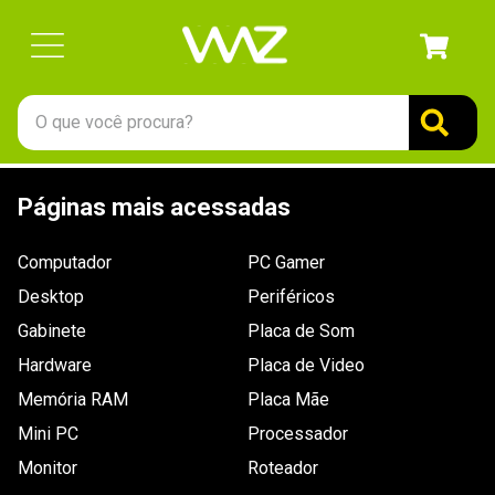
O que você procura?
TERMOS MAIS BUSCADOS
Páginas mais acessadas
1
º
gabinete
2
º
keychron
Computador
PC Gamer
3
º
ssd
Desktop
Periféricos
4
º
teclado
Gabinete
Placa de Som
Hardware
5
º
openbox
Placa de Video
Memória RAM
Placa Mãe
6
º
mouse
Mini PC
Processador
7
º
jonsbo
Monitor
Roteador
8
º
controle