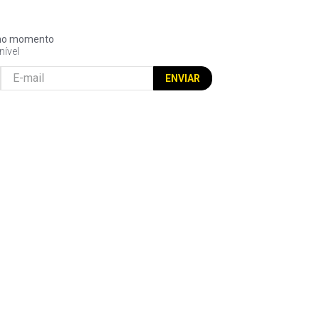
l no momento
nível
ENVIAR