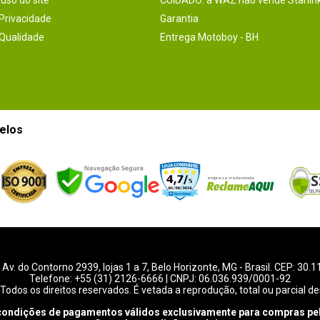
uso do site
CUIDADO: a WAZ não vende Starlin
 Privacidade
Garantia
 Qualidade
Entrega Motoboy - BH
elos
-
Av. do Contorno 2939
, lojas 1 a 7,
Belo Horizonte
,
MG
- Brasil. CEP: 30.
Telefone:
+55 (31) 2126-6666
| CNPJ: 06.036.939/0001-92
Todos os direitos reservados. É vetada a reprodução, total ou parcial de
condições de pagamentos válidos exclusivamente para compras pel