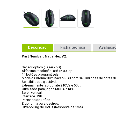
Descrição
Ficha técnica
Avaliação
Part Number: Naga Hex V2.
Sensor óptico (Laser - 5G).

Altíssima resolução: até 16.000dpi.

14 botões programáveis.

Modelo Chroma: Iluminação RGB com 16,8 milhões de cores dis
Sensibilidade ajustável.

Extremamente rápido: até 210"/s e 50g .

Otimizado para jogos MOBA e RPG.

Scroll vertical.

Interface USB.

Pezinhos de Teflon.

Ergonomia para destros.

Ultrapolling de 1MHz (Resposta de 1ms).