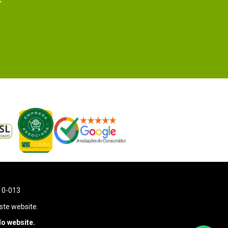
k
110-013
ste website.
o website.