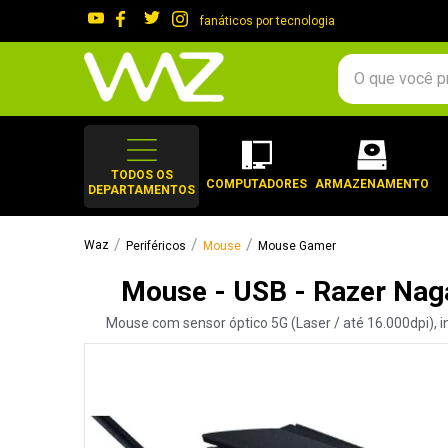
fanáticos por tecnologia
O que você procura?
TERMOS MAIS 
1
º
gabinete
TODOS OS
COMPUTADORES
ARMAZENAMENTO
DEPARTAMENTOS
2
º
keychron
3
º
ssd
Periféricos
Mouse
Mouse Gamer
4
º
teclado
Mouse - USB - Razer Na
5
º
openbox
Mouse com sensor óptico 5G (Laser / até 16.000dpi), int
6
º
mouse
7
º
jonsbo
8
º
controle
9
º
noctua