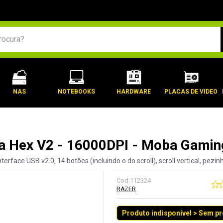
BUSCADOS
NAS
NOTEBOOKS
HARDWARE
PLACAS DE VIDEO
ga Hex V2 - 16000DPI - Moba Gami
erface USB v2.0, 14 botões (incluindo o do scroll), scroll vertical, pez
Cod.
112324
RAZER
Produto indisponível > Sem p