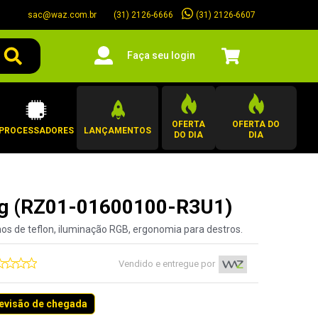
sac@waz.com.br
(31) 2126-6607
(31) 2126-6666
Faça seu login
OFERTA
OFERTA DO
PROCESSADORES
LANÇAMENTOS
DO DIA
DIA
ng (RZ01-01600100-R3U1)
inhos de teflon, iluminação RGB, ergonomia para destros.
Vendido e entregue por
revisão de chegada