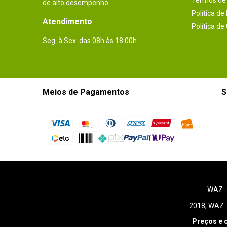
Termos de 
de alto desempenho.
Política de
Atendimento
Política de
Seg. à Sex. das 08h às 18:00h
Meios de Pagamentos
S
WAZ 
2018, WAZ. 
Preços e 