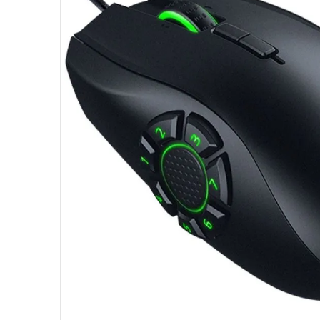
10
º
fractal