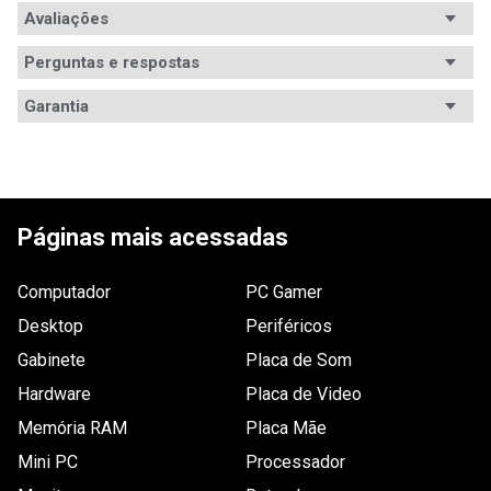
Avaliações
Ficha
Código WAZ
Técnica
112569
Perguntas e respostas
Avaliações
Interfaces e Conexões
Garantia
Entrada:
Tem esse produto? Seja o primeiro a avaliá-lo!
- 1x USB v2.0 (Micro B - Fêmea).
ESCREVER AVALIAÇÃO
Saída:
- 1x USB v2.0 (A - Fêmea).
Páginas mais acessadas
Código WAZ
112569
Computador
PC Gamer
Capacidade
Desktop
Periféricos
2.600mAh
Gabinete
Placa de Som
Outras Informações
Nenhuma.
Hardware
Placa de Video
Dimensões
L x A x P: 2,2 x 9 x 2cm.
Memória RAM
Placa Mãe
Energia
Mini PC
Processador
Entrada: