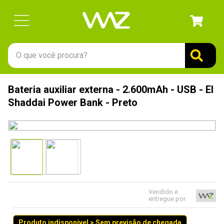
O que você procura?
TERMOS MAIS BUSCADOS
Bateria auxiliar externa - 2.600mAh - USB - El
1
º
gabinete
Shaddai Power Bank - Preto
2
º
keychron
3
º
ssd
4
º
teclado
5
º
openbox
6
º
mouse
Vendido e
entregue por
7
º
jonsbo
8
º
controle
Produto indisponível > Sem previsão de chegada