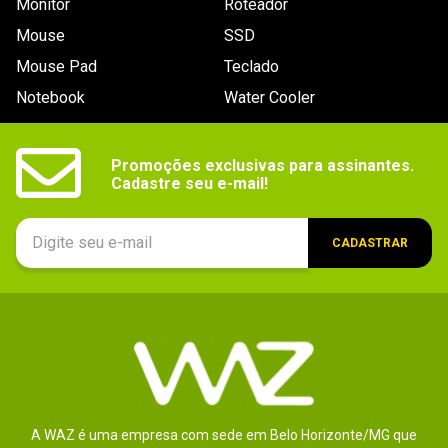
Monitor
Roteador
- Tensão: 5V.
Mouse
SSD
Mouse Pad
Teclado
Saída:
- Tensão: 5V.
Notebook
Water Cooler
Capacidade_filtro
2.600mAh
Promoções exclusivas para assinantes.

Marca
Cadastre seu e-mail!
EL SHADDAI
Garantia
12 meses.
CADASTRAR
A WAZ é uma empresa com sede em Belo Horizonte/MG que