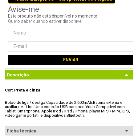
9
º
noctua
Este produto não está disponível no momento
10
º
fractal
Quero saber quando estiver disponível
ENVIAR
Descrição
Cor: Preta e cinza.
Botão de liga / desliga.
Capacidade de 2.600mAh.
Bateria externa e 
auxiliar de Li-Ion.
Uma conexão USB para periférico.
Compatível com 
Tablet, Smartphone, Apple iPod / iPad / iPhone, player MP3 / MP4, GPS, 
video game portátil e dispositivos Bluetooth.
Ficha técnica