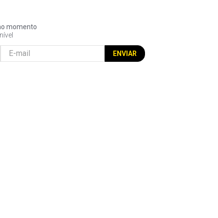
l no momento
nível
ENVIAR