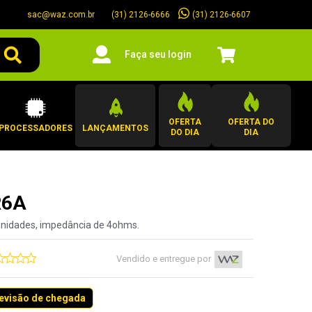
sac@waz.com.br
(31) 2126-6607
(31) 2126-6666
Faça seu login
OFERTA
OFERTA DO
PROCESSADORES
LANÇAMENTOS
DO DIA
DIA
R6A
 unidades, impedância de 4ohms.
Vendido e entregue por
revisão de chegada