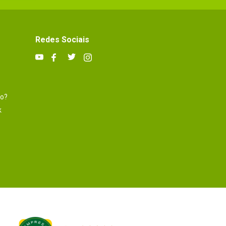
Redes Sociais
to?
k