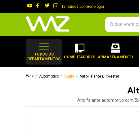
fanáticos por tecnologia
O que você procura?
TERMOS MAIS 
1
º
gabinete
TODOS OS
COMPUTADORES
ARMAZENAMENTO
DEPARTAMENTOS
2
º
keychron
3
º
teclado
Automotivo
Áudio
Auto-Falante E Tweeter
4
º
ssd
Al
5
º
openbox
Alto falante automotivo com 5x
6
º
mouse
7
º
jonsbo
8
º
fractal
9
º
controle