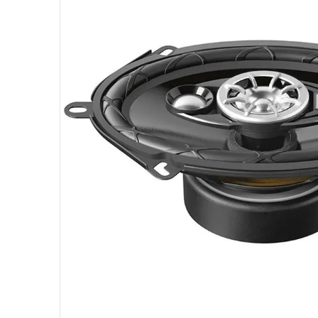
10
º
hd