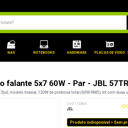
BUSCADOS
NAS
NOTEBOOKS
HARDWARE
PLACAS DE VIDEO
to falante 5x7 60W - Par - JBL 57T
7pol, modelo triaxial, 120W de potência total (60W RMS), kit com duas
Cod.
112834
JBL
Produto indisponível > Sem p