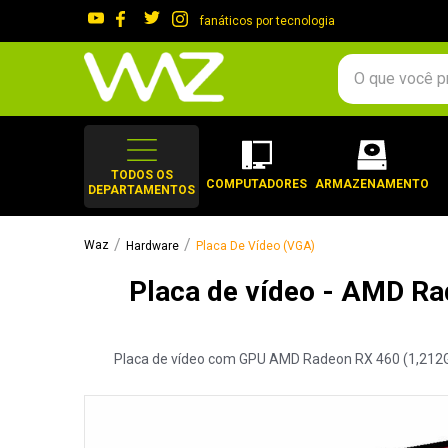
fanáticos por tecnologia
O que você procura?
TERMOS MAIS 
1
º
gabinete
TODOS OS
COMPUTADORES
ARMAZENAMENTO
DEPARTAMENTOS
2
º
keychron
3
º
teclado
Hardware
Placa De Vídeo (VGA)
4
º
ssd
Placa de vídeo - AMD Ra
5
º
openbox
6
º
mouse
Placa de vídeo com GPU AMD Radeon RX 460 (1,212GHz
7
º
jonsbo
8
º
fractal
9
º
controle