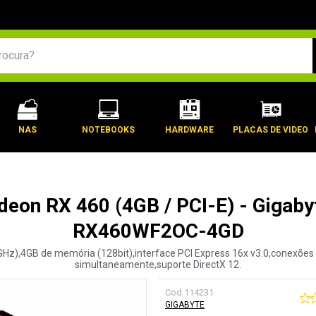
BUSCADOS
NAS
NOTEBOOKS
HARDWARE
PLACAS DE VIDEO
deon RX 460 (4GB / PCI-E) - Gigaby
RX460WF2OC-4GD
),4GB de memória (128bit),interface PCI Express 16x v3.0,conexões DV
simultaneamente,suporte DirectX 12.
Cod.
114231
GIGABYTE