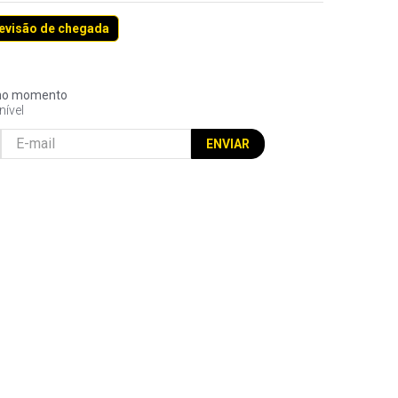
revisão de chegada
l no momento
nível
ENVIAR