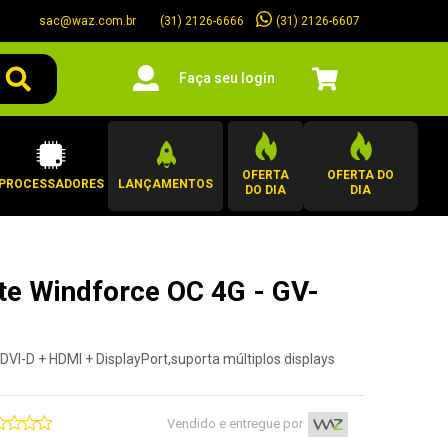
sac@waz.com.br
(31) 2126-6607
(31) 2126-6666
Faça seu login
OFERTA
OFERTA DO
PROCESSADORES
LANÇAMENTOS
DO DIA
DIA
te Windforce OC 4G - GV-
I-D + HDMI + DisplayPort,suporta múltiplos displays
Vendido e entregue por