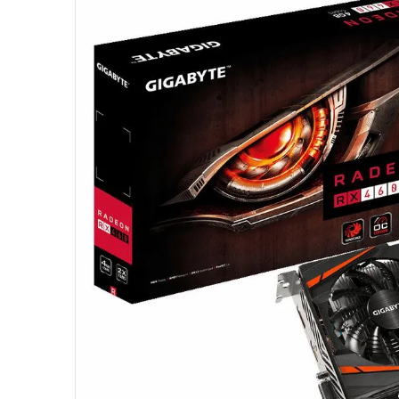
10
º
hd