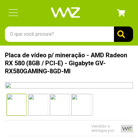
O que você procura?
TERMOS MAIS BUSCADOS
Placa de vídeo p/ mineração - AMD Radeon
1
º
gabinete
RX 580 (8GB / PCI-E) - Gigabyte GV-
2
º
keychron
RX580GAMING-8GD-MI
3
º
teclado
4
º
ssd
5
º
openbox
6
º
mouse
7
º
jonsbo
Vendido e
entregue por
8
º
fractal