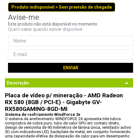
9
º
controle
Produto indisponível > Sem previsão de chegada
10
º
hd
Este produto não está disponível no momento
Quero saber quando estiver disponível
ENVIAR
Descrição
Placa de vídeo p/ mineração - AMD Radeon 
RX 580 (8GB / PCI-E) - Gigabyte GV-
RX580GAMING-8GD-MI
Sistema de resfriamento WindForce 2x
O sistema de arrefecimento WINDFORCE 2X apresenta três tubos 
compostos de cobre puro, tubo de calor GPU em contato direto, 
design de ventoinha de 90 milímetros de lâmina única, ventilador activo 
3D com indicadores LED, backplate de metal, em conjunto fornecendo 
uma capacidade efetiva de dissipação de calor para um desempenho 