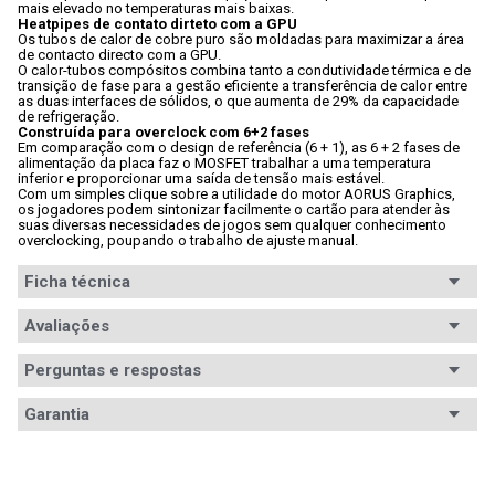
mais elevado no temperaturas mais baixas.
Heatpipes de contato dirteto com a GPU
Os tubos de calor de cobre puro são moldadas para maximizar a área 
de contacto directo com a GPU.
O calor-tubos compósitos combina tanto a condutividade térmica e de 
transição de fase para a gestão eficiente a transferência de calor entre 
as duas interfaces de sólidos, o que aumenta de 29% da capacidade 
de refrigeração.
Construída para overclock com 6+2 fases
Em comparação com o design de referência (6 + 1), as 6 + 2 fases de 
alimentação da placa faz o MOSFET trabalhar a uma temperatura 
inferior e proporcionar uma saída de tensão mais estável.
Com um simples clique sobre a utilidade do motor AORUS Graphics, 
os jogadores podem sintonizar facilmente o cartão para atender às 
suas diversas necessidades de jogos sem qualquer conhecimento 
overclocking, poupando o trabalho de ajuste manual.
Ficha técnica
Avaliações
Perguntas e respostas
Avaliações
Garantia
Tem esse produto? Seja o primeiro a avaliá-lo!