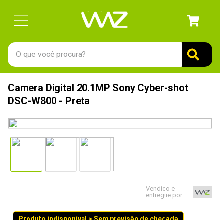
O que você procura?
TERMOS MAIS BUSCADOS
Camera Digital 20.1MP Sony Cyber-shot
1
º
gabinete
DSC-W800 - Preta
2
º
keychron
3
º
teclado
4
º
ssd
5
º
openbox
6
º
jonsbo
Vendido e
entregue por
7
º
mouse
8
º
controle
Produto indisponível > Sem previsão de chegada