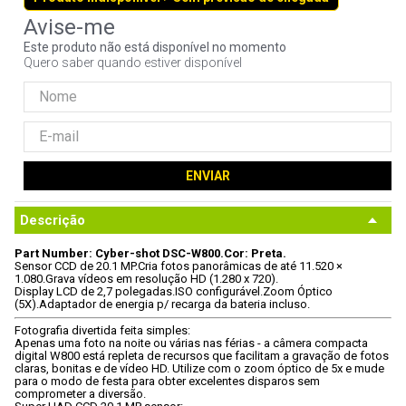
9
º
fractal
Este produto não está disponível no momento
10
º
ventoinha
Quero saber quando estiver disponível
ENVIAR
Descrição
Part Number: Cyber-shot DSC-W800.
Cor: Preta.
Sensor CCD de 20.1 MP.
Cria fotos panorâmicas de até 11.520 × 
1.080.
Grava vídeos em resolução HD (1.280 x 720).
Display LCD de 2,7 polegadas.
ISO configurável.
Zoom Óptico 
(5X).
Adaptador de energia p/ recarga da bateria incluso.
Fotografia divertida feita simples:
Apenas uma foto na noite ou várias nas férias - a câmera compacta 
digital W800 está repleta de recursos que facilitam a gravação de fotos 
claras, bonitas e de vídeo HD. Utilize com o zoom óptico de 5x e mude 
para o modo de festa para obter excelentes disparos sem 
comprometer a diversão.