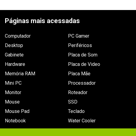
Ficha Técnica
Código WAZ
ESCREVER AVALIAÇÃO
115212
Páginas mais acessadas
Interfaces e Conexões
-
Display
Computador
PC Gamer
-
Desktop
Periféricos
Vídeo (máx.)_filtro
-
Gabinete
Placa de Som
Características_filtro
-
Hardware
Placa de Video
Resolução
Memória RAM
Placa Mãe
-
Mini PC
Processador
Zoom (máx.)
-
Monitor
Roteador
Energia
-
Mouse
SSD
Cartão
Mouse Pad
Teclado
-
Notebook
Water Cooler
Zoom óptico_filtro
-
Cartão_filtro