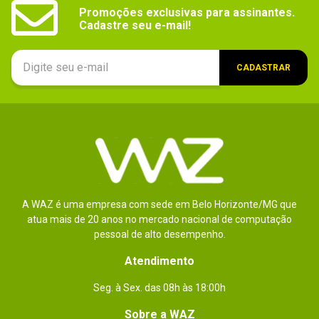
-
Promoções exclusivas para assinantes.

Cadastre seu e-mail!
Formatos compatíveis
-
Outras Informações
-
CADASTRAR
Características
-
Foto (máx.)_filtro
-
Audio
-
Foto (máx.)
-
A WAZ é uma empresa com sede em Belo Horizonte/MG que
Flash
-
atua mais de 20 anos no mercado nacional de computação
pessoal de alto desempenho.
Código WAZ
115212
Atendimento
Vídeo (máx.)
-
Seg. à Sex. das 08h às 18:00h
Sensor
-
Sobre a WAZ