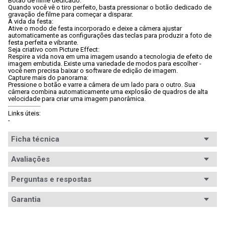
Botão de filme dedicado:
Quando você vê o tiro perfeito, basta pressionar o botão dedicado de 
gravação de filme para começar a disparar.
A vida da festa:
Ative o modo de festa incorporado e deixe a câmera ajustar 
automaticamente as configurações das teclas para produzir a foto de 
festa perfeita e vibrante.
Seja criativo com Picture Effect:
Respire a vida nova em uma imagem usando a tecnologia de efeito de 
imagem embutida. Existe uma variedade de modos para escolher - 
você nem precisa baixar o software de edição de imagem.
Capture mais do panorama:
Pressione o botão e varre a câmera de um lado para o outro. Sua 
câmera combina automaticamente uma explosão de quadros de alta 
velocidade para criar uma imagem panorâmica.
Links úteis:
- 
Ficha técnica
Conteúdo da
Avaliações
- Cabo USB.

- Munhequeira.

embalagem
- Manual de instruções.

Perguntas e respostas
- Carregador de bateria.

- Pacote de bateria recarregável (NP-BN).
Avaliações
Garantia
Áudio
Não disponível
Tem esse produto? Seja o primeiro a avaliá-lo!
Garantia
12 meses de garantia