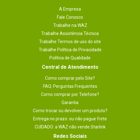
Lente
-
A Empresa
Dimensões
Fale Conosco
-
Trabalhe na WAZ
Zoom óptico
Trabalhe Assistência Técnica
-
Trabalhe Termos de uso do site
Memória
-
Trabalhe Política de Privacidade
Marca
Política de Qualidade
SONY
Central de Atendimento
Interfaces_filtro
-
Como comprar pelo Site?
ISO
FAQ: Perguntas Frequentes
-
Como comprar por Telefone?
Display_filtro
-
Garantia
Interfaces
Como trocar ou devolver um produto?
-
Entrega no prazo: ou não pague frete
Bateria
-
CUIDADO: a WAZ não vende Starlink
Garantia
Redes Sociais
12 meses.