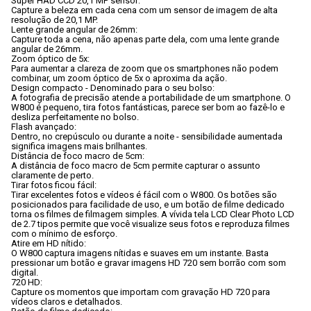
Super HAD CCD 20,1 MP sensor:
Capture a beleza em cada cena com um sensor de imagem de alta 
resolução de 20,1 MP.
Lente grande angular de 26mm:
Capture toda a cena, não apenas parte dela, com uma lente grande 
angular de 26mm.
Zoom óptico de 5x:
Para aumentar a clareza de zoom que os smartphones não podem 
combinar, um zoom óptico de 5x o aproxima da ação.
Design compacto - Denominado para o seu bolso:
A fotografia de precisão atende a portabilidade de um smartphone. O 
W800 é pequeno, tira fotos fantásticas, parece ser bom ao fazê-lo e 
desliza perfeitamente no bolso.
Flash avançado:
Dentro, no crepúsculo ou durante a noite - sensibilidade aumentada 
significa imagens mais brilhantes.
Distância de foco macro de 5cm:
A distância de foco macro de 5cm permite capturar o assunto 
claramente de perto.
Tirar fotos ficou fácil:
Tirar excelentes fotos e vídeos é fácil com o W800. Os botões são 
posicionados para facilidade de uso, e um botão de filme dedicado 
torna os filmes de filmagem simples. A vívida tela LCD Clear Photo LCD 
de 2.7 tipos permite que você visualize seus fotos e reproduza filmes 
com o mínimo de esforço.
Atire em HD nítido:
O W800 captura imagens nítidas e suaves em um instante. Basta 
pressionar um botão e gravar imagens HD 720 sem borrão com som 
digital.
720 HD:
Capture os momentos que importam com gravação HD 720 para 
vídeos claros e detalhados.