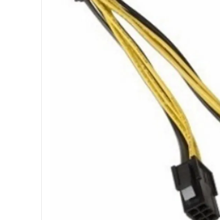
10
º
hd