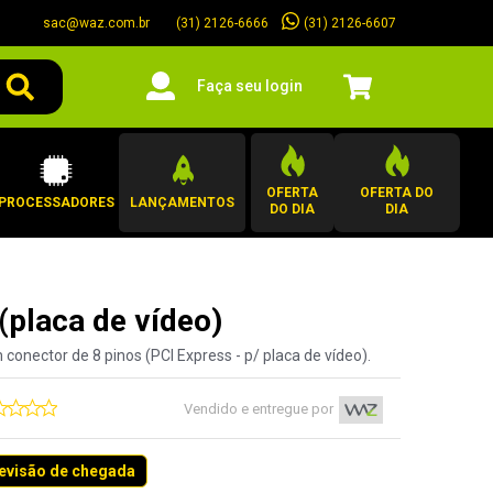
sac@waz.com.br
(31) 2126-6607
(31) 2126-6666
Faça seu login
OFERTA
OFERTA DO
PROCESSADORES
LANÇAMENTOS
DO DIA
DIA
(placa de vídeo)
nector de 8 pinos (PCI Express - p/ placa de vídeo).
Vendido e entregue por
revisão de chegada