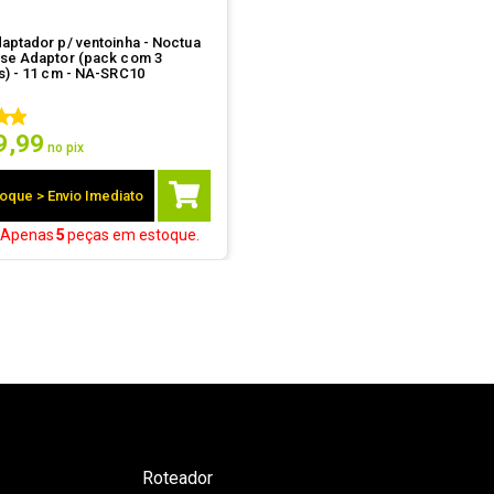
aptador p/ ventoinha - Noctua
se Adaptor (pack com 3
s) - 11 cm - NA-SRC10
9
,
99
no pix
oque > Envio Imediato
! Apenas
5
peças
em estoque.
Roteador