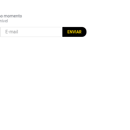
l no momento
nível
ENVIAR