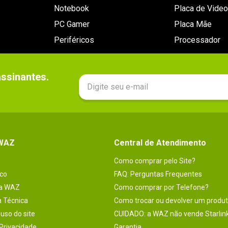
Notebook
Placa de Video
PC Gamer
Placa Mãe
Periféricos
Processador
sinantes.

 WAZ
Central de Atendimento
Como comprar pelo Site?
co
FAQ: Perguntas Frequentes
na WAZ
Como comprar por Telefone?
a Técnica
Como trocar ou devolver um produ
uso do site
CUIDADO: a WAZ não vende Starlin
 Privacidade
Garantia