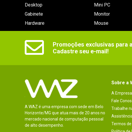
Desktop
Mini PC
Gabinete
Monitor
Hardware
Mouse
Promoções exclusivas para as
Cadastre seu e-mail!
Sobre a
A Empresa
Fale Conos
A WAZ é uma empresa com sede em Belo
Trabalhe 
Horizonte/MG que atua mais de 20 anos no
Assistênci
mercado nacional de computação pessoal
Termos de 
de alto desempenho.
Política de