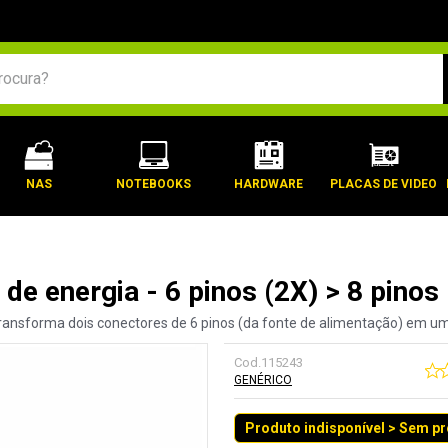
BUSCADOS
NAS
NOTEBOOKS
HARDWARE
PLACAS DE VIDEO
de energia - 6 pinos (2X) > 8 pinos 
nsforma dois conectores de 6 pinos (da fonte de alimentação) em um co
Cod.
115243
GENÉRICO
Produto indisponível > Sem p