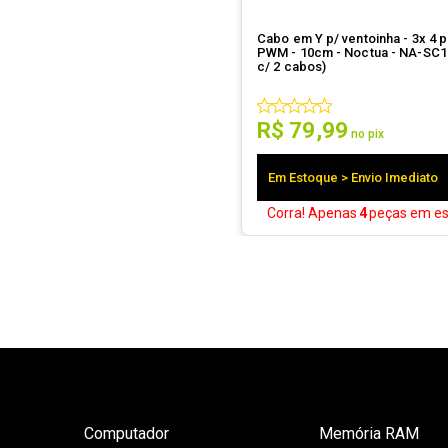
Cabo em Y p/ ventoinha - 3x 4 p
PWM - 10cm - Noctua - NA-SC1 
c/ 2 cabos)
R$
79
,
99
no pix
Em Estoque > Envio Imediato
Corra! Apenas
4
peças
em es
Computador
Memória RAM