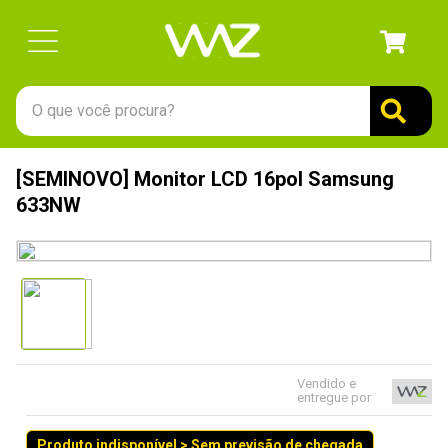
O que você procura?
TERMOS MAIS BUSCADOS
[SEMINOVO] Monitor LCD 16pol Samsung
1
º
gabinete
633NW
2
º
keychron
3
º
teclado
4
º
ssd
5
º
openbox
6
º
mouse
Vendido e
entregue por
7
º
jonsbo
8
º
fractal
Produto indisponível > Sem previsão de chegada