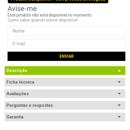
9
º
controle
Este produto não está disponível no momento
10
º
hd
Quero saber quando estiver disponível
ENVIAR
Descrição
Ficha técnica
Avaliações
Perguntas e respostas
Avaliações
Garantia
Tem esse produto? Seja o primeiro a avaliá-lo!