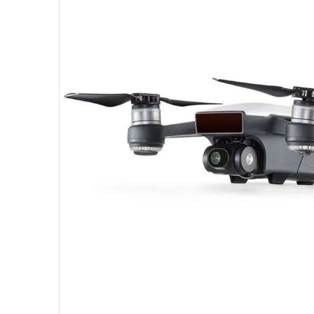
10
º
fractal