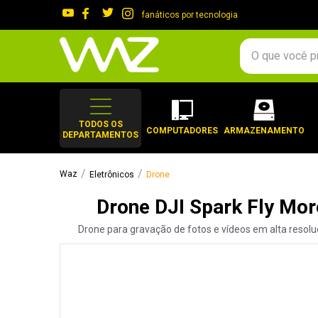
fanáticos por tecnologia
O que você procura?
TERMOS MAIS 
1
º
gabinete
TODOS OS
COMPUTADORES
ARMAZENAMENTO
DEPARTAMENTOS
2
º
keychron
3
º
ssd
Eletrônicos
Drone
4
º
teclado
Drone DJI Spark Fly Mo
5
º
openbox
Drone para gravação de fotos e vídeos em alta resolu
6
º
mouse
7
º
jonsbo
8
º
controle
9
º
noctua