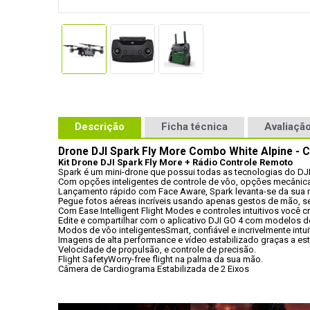
Descrição
Ficha técnica
Avaliação
Drone DJI Spark Fly More Combo White Alpine - 
Kit Drone DJI Spark Fly More + Rádio Controle Remoto
Spark é um mini-drone que possui todas as tecnologias do DJI
Com opções inteligentes de controle de vôo, opções mecânicas 
Lançamento rápido com Face Aware, Spark levanta-se da sua
Pegue fotos aéreas incríveis usando apenas gestos de mão, se
Com Ease Intelligent Flight Modes e controles intuitivos você 
Edite e compartilhar com o aplicativo DJI GO 4 com modelos de
Modos de vôo inteligentesSmart, confiável e incrivelmente intu
Imagens de alta performance e vídeo estabilizado graças a es
Velocidade de propulsão, e controle de precisão.
Flight SafetyWorry-free flight na palma da sua mão.
Câmera de Cardiograma Estabilizada de 2 Eixos