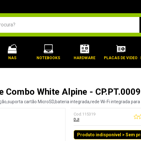
BUSCADOS
NAS
NOTEBOOKS
HARDWARE
PLACAS DE VIDEO
re Combo White Alpine - CP.PT.000
ção,suporta cartão MicroSD,bateria integrada,rede Wi-Fi integrada pa
Cod.
115319
DJI
Produto indisponível > Sem p