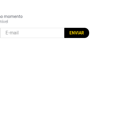
l no momento
nível
ENVIAR