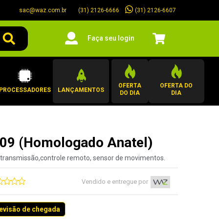
sac@waz.com.br
(31) 2126-6607
(31) 2126-6666
Faça seu login
OFERTA
OFERTA DO
PROCESSADORES
LANÇAMENTOS
DO DIA
DIA
909 (Homologado Anatel)
ra transmissão,controle remoto, sensor de movimentos.
Vendido e entregue por
revisão de chegada