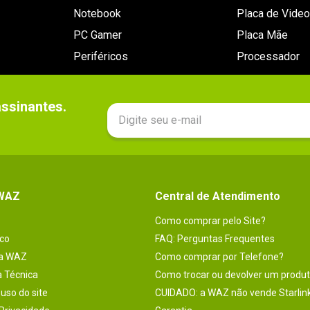
Notebook
Placa de Video
PC Gamer
Placa Mãe
Periféricos
Processador
sinantes.

 WAZ
Central de Atendimento
Como comprar pelo Site?
co
FAQ: Perguntas Frequentes
na WAZ
Como comprar por Telefone?
a Técnica
Como trocar ou devolver um produ
uso do site
CUIDADO: a WAZ não vende Starlin