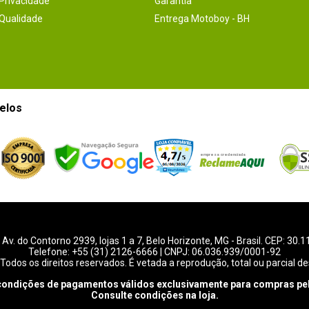
 Privacidade
Garantia
 Qualidade
Entrega Motoboy - BH
elos
-
Av. do Contorno 2939
, lojas 1 a 7,
Belo Horizonte
,
MG
- Brasil. CEP: 30.
Telefone:
+55 (31) 2126-6666
| CNPJ: 06.036.939/0001-92
Todos os direitos reservados. É vetada a reprodução, total ou parcial de
condições de pagamentos válidos exclusivamente para compras pel
Consulte condições na loja.