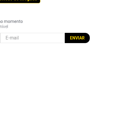
l no momento
nível
ENVIAR