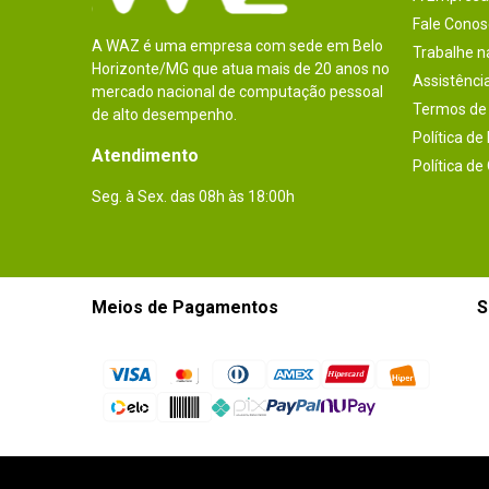
Fale Conos
A WAZ é uma empresa com sede em Belo
Trabalhe 
Horizonte/MG que atua mais de 20 anos no
Assistênci
mercado nacional de computação pessoal
Termos de 
de alto desempenho.
Política de
Atendimento
Política de
Seg. à Sex. das 08h às 18:00h
Meios de Pagamentos
S