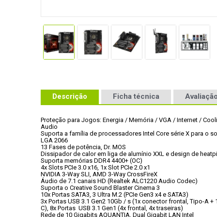
Descrição
Ficha técnica
Avaliação
Proteção para Jogos: Energia / Memória / VGA / Internet / Cooli
Audio
Suporta a família de processadores Intel Core série X para o so
LGA 2066
13 Fases de potência, Dr. MOS
Dissipador de calor em liga de alumínio XXL e design de heatp
Suporta memórias DDR4 4400+ (OC)
4x Slots PCIe 3.0 x16, 1x Slot PCIe 2.0 x1
NVIDIA 3-Way SLI, AMD 3-Way CrossFireX
Áudio de 7.1 canais HD (Realtek ALC1220 Audio Codec)
Suporta o Creative Sound Blaster Cinema 3
10x Portas SATA3, 3 Ultra M.2 (PCIe Gen3 x4 e SATA3)
3x Portas USB 3.1 Gen2 10Gb / s (1x conector frontal, Tipo-A + 1
C), 8x Portas  USB 3.1 Gen1 (4x frontal, 4x traseiras)
Rede de 10 Gigabits AQUANTIA, Dual Gigabit LAN Intel