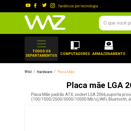
fanáticos por tecnologia
O que você procura?
TERMOS MAIS 
1
º
gabinete
TODOS OS
COMPUTADORES
ARMAZENAMENTO
DEPARTAMENTOS
2
º
keychron
3
º
teclado
Hardware
Placa Mãe
4
º
ssd
Placa mãe LGA 2
5
º
openbox
Placa Mãe padrão ATX, socket LGA 2066,suporta process
6
º
mouse
(100/1000/2500/5000/10000 Mb/s),WiFi, Bluetooth, áud
7
º
fractal
8
º
controle
9
º
hd