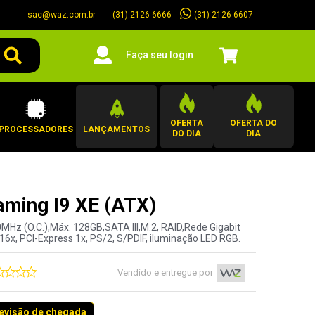
sac@waz.com.br
(31) 2126-6607
(31) 2126-6666
Faça seu login
OFERTA
OFERTA DO
PROCESSADORES
LANÇAMENTOS
DO DIA
DIA
ming I9 XE (ATX)
0MHz (O.C.),Máx. 128GB,SATA III,M.2, RAID,Rede Gigabit
6x, PCI-Express 1x, PS/2, S/PDIF, iluminação LED RGB.
Vendido e entregue por
revisão de chegada