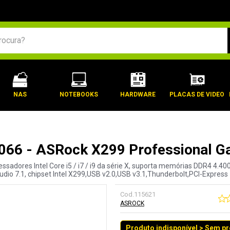
BUSCADOS
NAS
NOTEBOOKS
HARDWARE
PLACAS DE VIDEO
066 - ASRock X299 Professional Ga
adores Intel Core i5 / i7 / i9 da série X, suporta memórias DDR4 4.40
io 7.1, chipset Intel X299,USB v2.0,USB v3.1,Thunderbolt,PCI-Express 1
Cod.
115621
ASROCK
Produto indisponível > Sem p