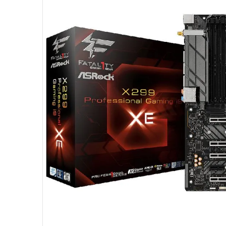
10
º
jonsbo