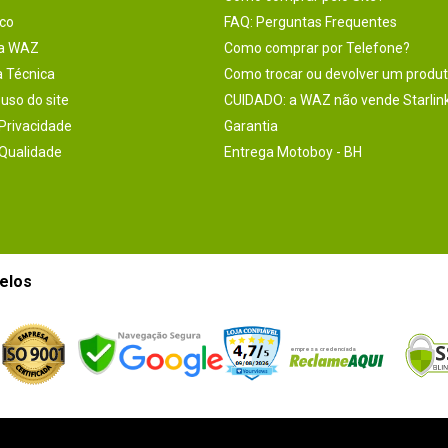
co
FAQ: Perguntas Frequentes
na WAZ
Como comprar por Telefone?
a Técnica
Como trocar ou devolver um produ
uso do site
CUIDADO: a WAZ não vende Starlin
 Privacidade
Garantia
 Qualidade
Entrega Motoboy - BH
elos