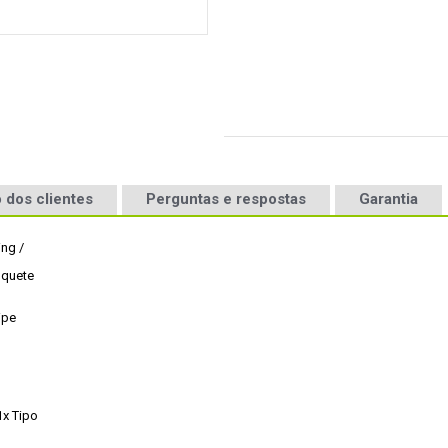
 dos clientes
Perguntas e respostas
Garantia
ng /

quete

ipe
x Tipo
