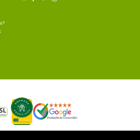
to?
k