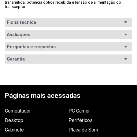
transmitida, potência óptica recebida e tensão de alimentação do

transceptor.

Ficha técnica
Avaliações
Perguntas e respostas
Avaliações
Garantia
Tem esse produto? Seja o primeiro a avaliá-lo!
Garantia
12 meses de garantia
ESCREVER AVALIAÇÃO
Páginas mais acessadas
Computador
PC Gamer
Desktop
Periféricos
Gabinete
Placa de Som