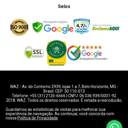
Selos
WAZ -
Av. do Contorno 2939
, lojas 1 a 7,
Belo Horizonte
,
MG
-
Brasil. CEP: 30.110-013
Telefone:
+55 (31) 2126-6666
| CNPJ: 06.036.939/0001-92
2018, WAZ. Todos os direitos reservados. É vetada a reprodução,
total ou parcial deste website.
Guardamos as estatísticas de visitas para melhorar sua
experiência de navegação. Ao continuar, você concorda com
Preços e condições de pagamentos válidos exclusivamente
nossa
Política de Privacidade
para compras pelo website.
Consulte condições na loja.