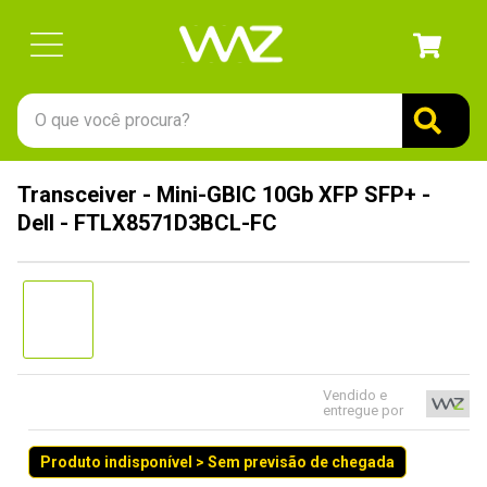
O que você procura?
TERMOS MAIS BUSCADOS
Transceiver - Mini-GBIC 10Gb XFP SFP+ -
1
º
gabinete
Dell - FTLX8571D3BCL-FC
2
º
keychron
3
º
ssd
4
º
teclado
5
º
openbox
6
º
mouse
Vendido e
entregue por
7
º
jonsbo
Produto indisponível > Sem previsão de chegada
8
º
controle