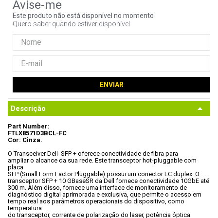
9
º
noctua
Este produto não está disponível no momento
Quero saber quando estiver disponível
10
º
fractal
ENVIAR
Descrição
Part Number:

FTLX8571D3BCL-FC
Cor: Cinza.
O Transceiver Dell  SFP + oferece conectividade de fibra para

ampliar o alcance da sua rede. Este transceptor hot-pluggable com 
placa

SFP (Small Form Factor Pluggable) possui um conector LC duplex. O

transceptor SFP + 10 GBaseSR da Dell fornece conectividade 10GbE até

300 m. Além disso, fornece uma interface de monitoramento de

diagnóstico digital aprimorada e exclusiva, que permite o acesso em

tempo real aos parâmetros operacionais do dispositivo, como 
temperatura

do transceptor, corrente de polarização do laser, potência óptica
