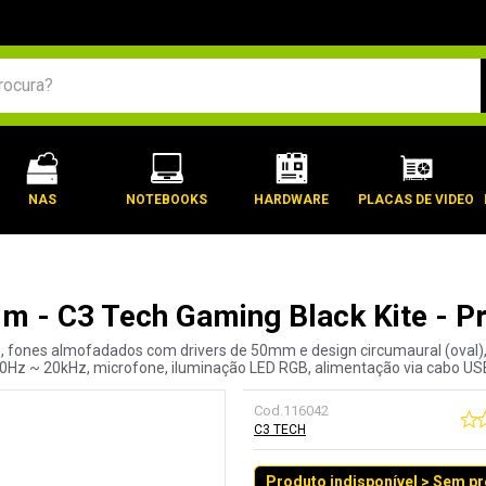
BUSCADOS
NAS
NOTEBOOKS
HARDWARE
PLACAS DE VIDEO
mm - C3 Tech Gaming Black Kite - 
 fones almofadados com drivers de 50mm e design circumaural (oval),
0Hz ~ 20kHz, microfone, iluminação LED RGB, alimentação via cabo US
Cod.
116042
C3 TECH
Produto indisponível > Sem p