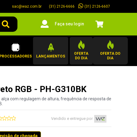
sac@waz.com.br
(31) 2126-6607
(31) 2126-6666
Faça seu login
OFERTA
OFERTA DO
PROCESSADORES
LANÇAMENTOS
DO DIA
DIA
Preto RGB - PH-G310BK
 alça com regulagem de altura, frequência de resposta de
B.
Vendido e entregue por
revisão de chegada