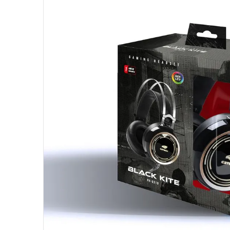
10
º
fractal