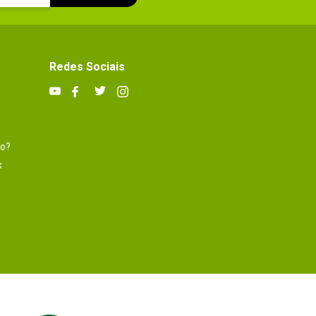
Redes Sociais
to?
k