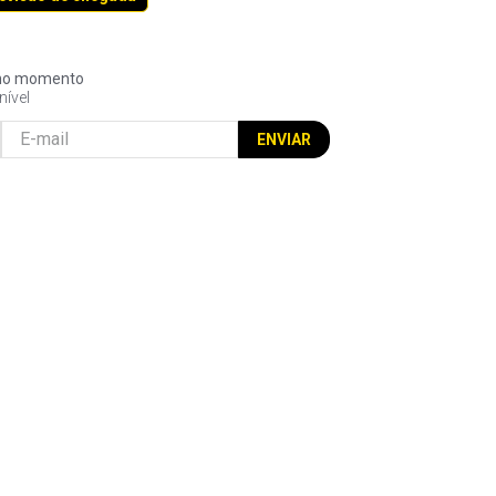
l no momento
nível
ENVIAR