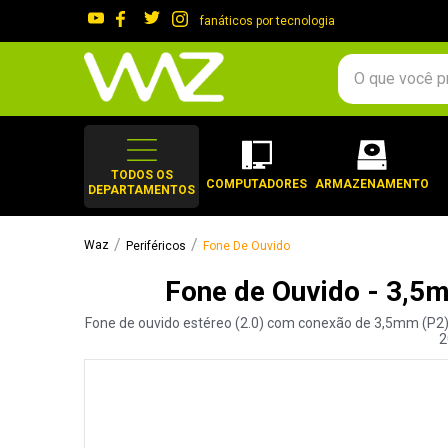
fanáticos por tecnologia
O que você procura?
TERMOS MAIS 
1
º
gabinete
TODOS OS
COMPUTADORES
ARMAZENAMENTO
DEPARTAMENTOS
2
º
keychron
3
º
ssd
Periféricos
Fone De Ouvido
4
º
teclado
Fone de Ouvido - 3,5
5
º
openbox
Fone de ouvido estéreo (2.0) com conexão de 3,5mm (P2),
6
º
mouse
2
7
º
jonsbo
8
º
controle
9
º
noctua