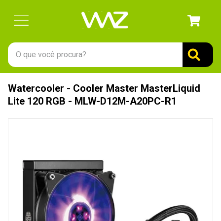
O que você procura?
TERMOS MAIS BUSCADOS
Watercooler - Cooler Master MasterLiquid
1
º
gabinete
Lite 120 RGB - MLW-D12M-A20PC-R1
2
º
keychron
3
º
ssd
4
º
teclado
5
º
openbox
6
º
mouse
7
º
jonsbo
8
º
controle