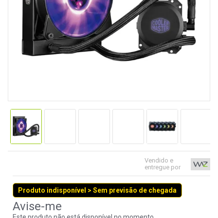
9
º
noctua
10
º
fractal
Vendido e
entregue por
Produto indisponível > Sem previsão de chegada
Este produto não está disponível no momento