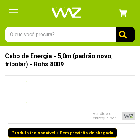
O que você procura?
TERMOS MAIS BUSCADOS
Cabo de Energia - 5,0m (padrão novo,
1
º
gabinete
tripolar) - Rohs 8009
2
º
keychron
3
º
teclado
4
º
ssd
5
º
openbox
6
º
mouse
Vendido e
entregue por
7
º
jonsbo
Produto indisponível > Sem previsão de chegada
8
º
fractal