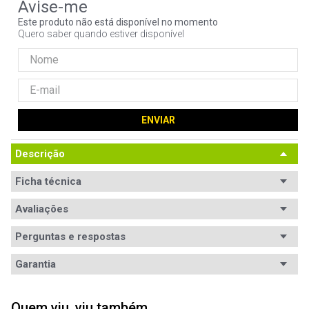
9
º
controle
Este produto não está disponível no momento
Quero saber quando estiver disponível
10
º
hd
ENVIAR
Descrição
Ficha técnica
Conteúdo da
Avaliações
1x Cabo de força
embalagem
Perguntas e respostas
Plugue
3 pinos NBR 14136
Avaliações
Garantia
Tipo
Cabo
Tem esse produto? Seja o primeiro a avaliá-lo!
Garantia
6 meses de garantia
Corrente
10A
Quem viu, viu também