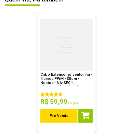
(Máx.)
ESCREVER AVALIAÇÃO
Interface (B)
Três pinos NEMA
Cor
Preto
Outras
5 metros de comprimento
informações
Cabo Extensor p/ ventoinha -
4 pinos PWM - 30cm -
Noctua - NA-SEC1
chromax.black (pack c/ 4)
R$
59
,
99
no pix
Pré Venda