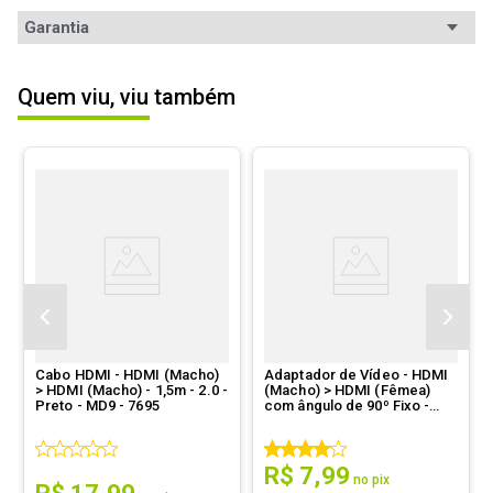
Padrão
DVI-I
Avaliações
Garantia
Tipo
Cabo
Garantia
6 meses de garantia
Interface (A)
DVI-I Macho
5
estrelas
1
Quem viu, viu também
4
estrelas
0
5.00
Interface (B)
DVI-I Macho
3
estrelas
0
2
estrelas
0
1
avaliação
Cor
Preta.
1
estrela
0
Outras
Interfaces e Conexões:

-  2x DVI-I (Dual Link - Fêmea).
informações
Ordernar por:
Mais antigos primeiro
Cabo HDMI - HDMI (Macho)
Adaptador de Vídeo - HDMI
> HDMI (Macho) - 1,5m - 2.0 -
(Macho) > HDMI (Fêmea)
Enviado há
7 anos
Preto - MD9 - 7695
com ângulo de 90º Fixo -
MD9 - 6277
Ótimo cabo, resistente e atendeu bem
R$
7
,
99
a minha necessidade.
no pix