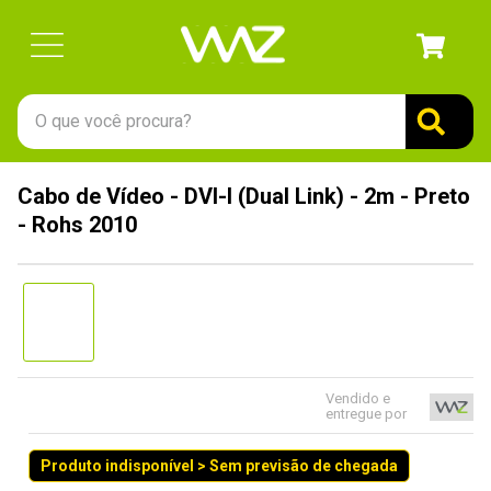
O que você procura?
TERMOS MAIS BUSCADOS
Cabo de Vídeo - DVI-I (Dual Link) - 2m - Preto
1
º
gabinete
- Rohs 2010
2
º
keychron
3
º
ssd
4
º
teclado
5
º
openbox
6
º
mouse
Vendido e
entregue por
7
º
jonsbo
Produto indisponível > Sem previsão de chegada
8
º
controle