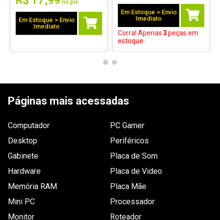
R$
17
,
99
no pix
Em Estoque > Envio
Por
:
Gesley V.
De
:
Belo Horizonte - MG
Imediato
Em Estoque > Envio
Imediato
Corra! Apenas
3
peças
em
Essa avaliação foi útil?
0
0
estoque.
1 - 1
de
1
Páginas mais acessadas
ESCREVER AVALIAÇÃO
Computador
PC Gamer
Desktop
Periféricos
Gabinete
Placa de Som
Hardware
Placa de Video
Memória RAM
Placa Mãe
Mini PC
Processador
Monitor
Roteador