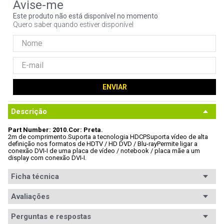
9
º
noctua
Este produto não está disponível no momento
Quero saber quando estiver disponível
10
º
fractal
ENVIAR
Descrição
Part Number: 2010.
Cor: Preta.
2m de comprimento.
Suporta a tecnologia HDCP
Suporta vídeo de alta 
definição nos formatos de HDTV / HD DVD / Blu-ray
Permite ligar a 
conexão DVI-I de uma placa de vídeo / notebook / placa mãe a um 
display com conexão DVI-I.
Ficha técnica
Conteúdo da
Avaliações
Cabo de Vídeo Rohs 2010.
embalagem
Perguntas e respostas