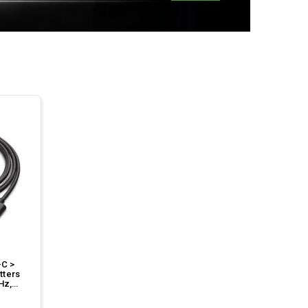
-C >
tters
Hz,