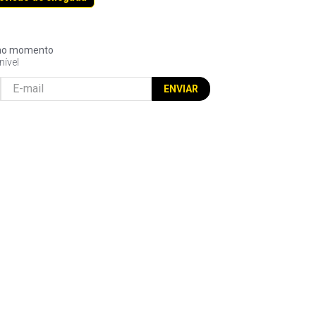
l no momento
nível
ENVIAR