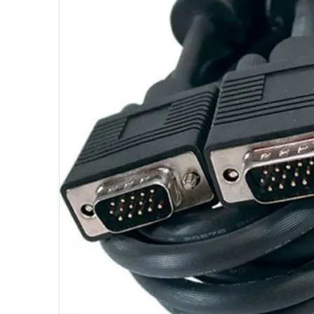
10
º
hd