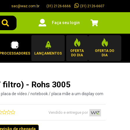
sac@waz.com.br
(31) 2126-6607
(31) 2126-6666
Faça seu login
OFERTA
OFERTA DO
PROCESSADORES
LANÇAMENTOS
DO DIA
DIA
filtro) - Rohs 3005
 placa de vídeo / notebook / placa mãe a um display com
Vendido e entregue por
revisão de chegada