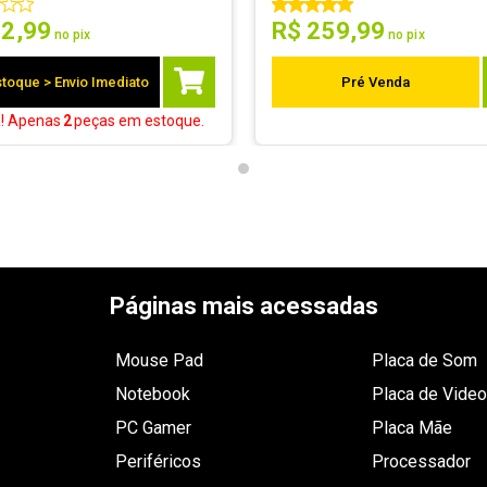
62
,
99
R$
259
,
99
no pix
no pix
toque > Envio Imediato
Pré Venda
a! Apenas
2
peças
em estoque.
Páginas mais acessadas
Mouse Pad
Placa de Som
Notebook
Placa de Video
PC Gamer
Placa Mãe
Periféricos
Processador