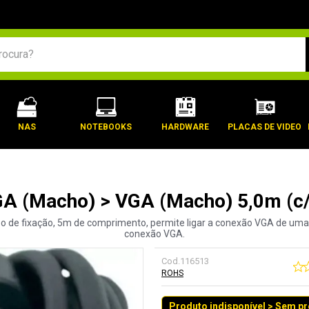
BUSCADOS
NAS
NOTEBOOKS
HARDWARE
PLACAS DE VIDEO
A (Macho) > VGA (Macho) 5,0m (c/ 
so de fixação, 5m de comprimento, permite ligar a conexão VGA de uma
conexão VGA.
Cod.
116513
ROHS
Produto indisponível > Sem p