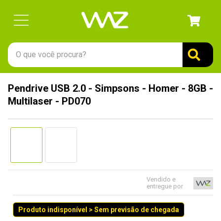
O que você procura?
TERMOS MAIS BUSCADOS
Pendrive USB 2.0 - Simpsons - Homer - 8GB -
1
º
gabinete
Multilaser - PD070
2
º
keychron
3
º
teclado
4
º
ssd
5
º
openbox
6
º
mouse
Vendido e
entregue por
7
º
fractal
Produto indisponível > Sem previsão de chegada
8
º
hd