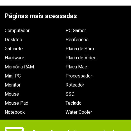
compacto
ESCREVER AVALIAÇÃO
Dimensões
Não especificada.
Páginas mais acessadas
Outras
- Velocidade de leitura: 10 MB/s. 

- Velocidade de gravação: 3 MB/s.
informações
Computador
PC Gamer
Desktop
Periféricos
Gabinete
Placa de Som
Hardware
Placa de Video
Memória RAM
Placa Mãe
Mini PC
Processador
Monitor
Roteador
Mouse
SSD
Mouse Pad
Teclado
Notebook
Water Cooler