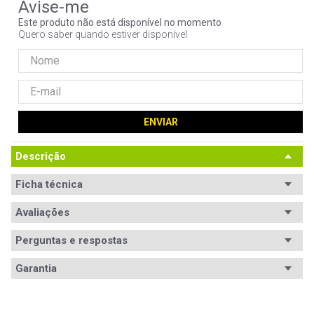
9
º
controle
Este produto não está disponível no momento
Quero saber quando estiver disponível
10
º
jonsbo
ENVIAR
Descrição
Ficha técnica
Conteúdo da
Avaliações
Pendrive USB Multilaser PD070.
embalagem
Perguntas e respostas
Capacidade
8GB
Avaliações
Garantia
Interface
USB v2.0 Tipo-A
Tem esse produto? Seja o primeiro a avaliá-lo!
Garantia
12 meses de garantia
Modelo
Não