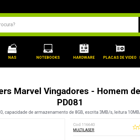
BUSCADOS
NAS
NOTEBOOKS
HARDWARE
PLACAS DE VIDEO
ers Marvel Vingadores - Homem de F
PD081
2.0, capacidade de armazenamento de 8GB, escrita 3MB/s, leitura 10MB/
Cod.
116640
MULTILASER