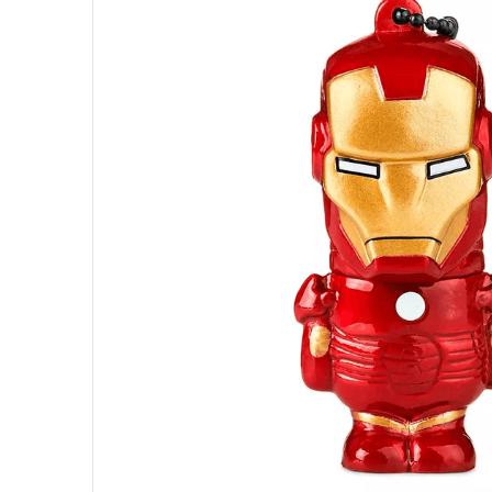
10
º
ventoinha