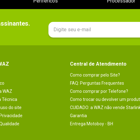
Periféricos
Processador
sinantes.

 WAZ
Central de Atendimento
Como comprar pelo Site?
co
FAQ: Perguntas Frequentes
na WAZ
Como comprar por Telefone?
a Técnica
Como trocar ou devolver um produ
uso do site
CUIDADO: a WAZ não vende Starlin
 Privacidade
Garantia
 Qualidade
Entrega Motoboy - BH