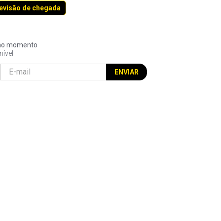
revisão de chegada
l no momento
nível
ENVIAR