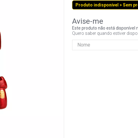
Produto indisponível > Sem p
Este produto não está disponíve
Quero saber quando estiver dispo