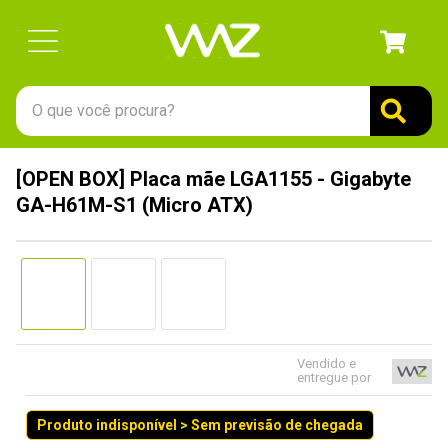
O que você procura?
TERMOS MAIS BUSCADOS
[OPEN BOX] Placa mãe LGA1155 - Gigabyte
1
º
gabinete
GA-H61M-S1 (Micro ATX)
2
º
keychron
3
º
teclado
4
º
ssd
5
º
openbox
6
º
mouse
Vendido e
entregue por
7
º
jonsbo
Produto indisponível > Sem previsão de chegada
8
º
fractal