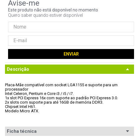
9
º
controle
Este produto não está disponível no momento
Quero saber quando estiver disponível
10
º
hd
ENVIAR
Descrição
Placa-Mãe compatível com socket LGA1155 e suporte para um 
processador

Intel Celeron, Pentium e Core i3 / i5 / i7.
1x slot PCI Express 16x com suporte ao padrão PCI Express 3.0.
2x slots com suporte para até 16GB de memória DDR3.
Chipset Intel H61.
Modelo Micro ATX.
Ficha técnica