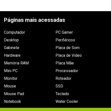
Garantia
Dimensões
6 meses de garantia
6,985 x 0,95 x 10,02cm
Outras
Segmento: Notebook

ESCREVER AVALIAÇÃO
Padrão (pol.): 2.5pol

informações
Capacidade: 1TB

Páginas mais acessadas
Rotação (RPM): 5.400 RPM

Cache: 8MB

Interface: SATA III 6.0Gb/s

Computador
PC Gamer
Taxa de tranferência (Máx.):

- Latência: 5,5ms (média). 

Desktop
Periféricos
- Taxa de transferência externa: 300MB/s (máx.). 

- Taxa de transferência sustentada: 144MB/s 
Gabinete
Placa de Som
(máx.).

Hardware
Consumo (W):

Placa de Video
- Idle: 0,59W. 

- Escrita / Leitura: 1,4W. 

Memória RAM
Placa Mãe
- Standby / Sleep: 0,18W.
Mini PC
Processador
Monitor
Roteador
Mouse
SSD
Mouse Pad
Teclado
Notebook
Water Cooler