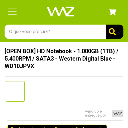
O que você procura?
TERMOS MAIS BUSCADOS
[OPEN BOX] HD Notebook - 1.000GB (1TB) /
1
º
gabinete
5.400RPM / SATA3 - Western Digital Blue -
2
º
keychron
WD10JPVX
3
º
teclado
4
º
ssd
5
º
openbox
6
º
mouse
Vendido e
7
º
jonsbo
entregue por
8
º
fractal