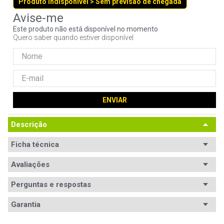
Produto indisponível > Sem previsão de chegada
9
º
controle
10
º
hd
Este produto não está disponível no momento
Quero saber quando estiver disponível
ENVIAR
Descrição
Ficha técnica
Conteúdo da
Avaliações
1x Unidade de armazenamento HD
embalagem
Perguntas e respostas
Características
Categoria de produto: [OpenBox]

Avaliações
Pode apresentar sinais de uso e/ou pequenas 
Garantia
escoriações
Tem esse produto? Seja o primeiro a avaliá-lo!