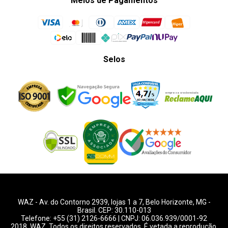
Meios de Pagamentos
Selos
WAZ -
Av. do Contorno 2939
, lojas 1 a 7,
Belo Horizonte
,
MG
-
Brasil. CEP: 30.110-013
Telefone:
+55 (31) 2126-6666
| CNPJ: 06.036.939/0001-92
2018, WAZ. Todos os direitos reservados. É vetada a reprodução,