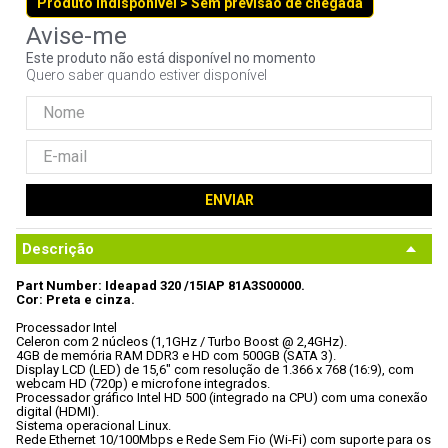
Produto indisponível > Sem previsão de chegada
9
º
noctua
10
º
fractal
Este produto não está disponível no momento
Quero saber quando estiver disponível
ENVIAR
Descrição
Part Number: Ideapad 320 /15IAP 81A3S00000.
Cor: Preta e cinza.
Processador Intel

Celeron com 2 núcleos (1,1GHz / Turbo Boost @ 2,4GHz).
4GB de memória RAM DDR3 e HD com 500GB (SATA 3).
Display LCD (LED) de 15,6" com resolução de 1.366 x 768 (16:9), com

webcam HD (720p) e microfone integrados.
Processador gráfico Intel HD 500 (integrado na CPU) com uma conexão

digital (HDMI).
Sistema operacional Linux.
Rede Ethernet 10/100Mbps e Rede Sem Fio (Wi-Fi) com suporte para os
