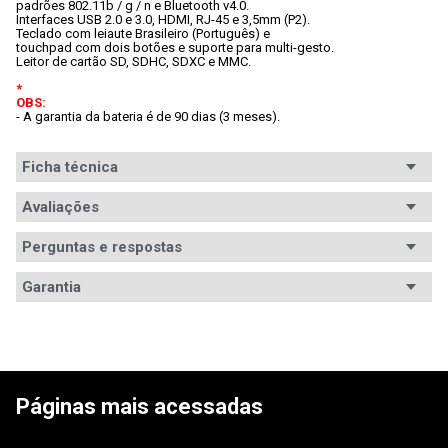
padrões 802.11b / g / n e Bluetooth v4.0.
Interfaces USB 2.0 e 3.0, HDMI, RJ-45 e 3,5mm (P2).
Teclado com leiaute Brasileiro (Português) e

touchpad com dois botões e suporte para multi-gesto.
Leitor de cartão SD, SDHC, SDXC e MMC.
*

OBS:
- A garantia da bateria é de 90 dias (3 meses).
Ficha técnica
Processador
Avaliações
Intel Celeron
Modelo
Celeron N3350
Perguntas e respostas
processador
Avaliações
Garantia
Memória RAM
4GB DDR3L
Tem esse produto? Seja o primeiro a avaliá-lo!
Garantia
12 meses de garantia
Vídeo (GPU)
Intel HD Graphics 500
ESCREVER AVALIAÇÃO
Armazenamento
HD 500GB
Páginas mais acessadas
Tamanho da tela
15.6pol