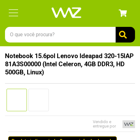
O que você procura?
TERMOS MAIS BUSCADOS
Notebook 15.6pol Lenovo Ideapad 320-15IAP
1
º
gabinete
81A3S00000 (Intel Celeron, 4GB DDR3, HD
2
º
keychron
500GB, Linux)
3
º
ssd
4
º
teclado
5
º
openbox
6
º
mouse
Vendido e
7
º
jonsbo
entregue por
8
º
controle