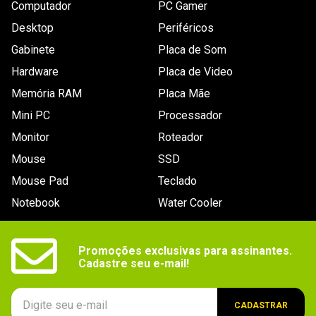
Resolução da
1.366 x 768
Computador
PC Gamer
tela
Desktop
Periféricos
Drive óptico
Não possui
Gabinete
Placa de Som
Conexões
Áudio 3.5mm P2, HDMI, RJ-45 10/100, Rede WiFi, 
Hardware
Placa de Video
USB v2.0, USB v3.0
Memória RAM
Placa Mãe
Sistema
Linux
Mini PC
Processador
Operacional
Monitor
Roteador
Segmento
Doméstico
Mouse
SSD
Outros recursos
Não especificado.
Mouse Pad
Teclado
Bateria
- Tipo: Li-Ion. 

Notebook
Water Cooler
- Especificações: 2 células / 30WHr.
Outras
Entrada do adaptador de energia: 100 ~ 240V / 50 
- 60Hz.
informações
Promoções exclusivas para assinantes.

Cadastre seu e-mail!
Dimensões
37,8 x 2,29 x 26cm.
Peso
2,06kg.
CADASTRAR